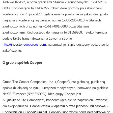
1-866-700-5192, a poza granicami Stanów Zjednoczonych: +1-617-213-
8833. Kod dostępu to 11489755. Około dwie godziny po zakończeniu
konferencji, do 7 lipca 2014 będzie można powtórnie uzyskać dostęp do
nagrania z konferencji wybierając numer 1-888-286-8010 w Stanach
Zjednoczonych oraz numer +1-617-801-6888 poza Stanami
Zjednoczonymi. Kod dostępu do nagrania to 31559969. Telekonferencja
będzie także transmitowana na żywo na stronie
http://investor.coopercos.com
, natomiast jej zapis dostępny będzie po jej
zakończeniu.
O grupie spółek Cooper
Grupa The Cooper Companies, Inc.
(„Cooper”) jest globalną, publiczną
spółką działającą na rynku urządzeń medycznych, notowaną na giełdzie
NYSE Euronext (NYSE:COO). Ideą grupy Cooper jest
A Quality of Life Company™, koncentrująca się na zapewnieniu wartości
dla akcjonariusza.
Cooper działa w oparciu o dwie jednostki biznesowe -
CooperVision i CooperSurgical. CooperVision wnosi nową perspektywę do