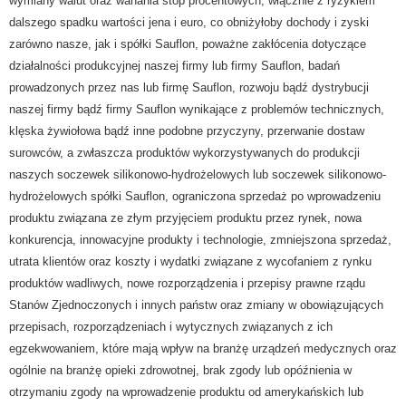
wymiany walut oraz wahania stóp procentowych, włącznie z ryzykiem
dalszego spadku wartości jena i euro, co obniżyłoby dochody i zyski
zarówno nasze, jak i spółki Sauflon, poważne zakłócenia dotyczące
działalności produkcyjnej naszej firmy lub firmy Sauflon, badań
prowadzonych przez nas lub firmę Sauflon, rozwoju bądź dystrybucji
naszej firmy bądź firmy Sauflon wynikające z problemów technicznych,
klęska żywiołowa bądź inne podobne przyczyny, przerwanie dostaw
surowców, a zwłaszcza produktów wykorzystywanych do produkcji
naszych soczewek silikonowo-hydrożelowych lub soczewek silikonowo-
hydrożelowych spółki Sauflon, ograniczona sprzedaż po wprowadzeniu
produktu związana ze złym przyjęciem produktu przez rynek, nowa
konkurencja, innowacyjne produkty i technologie, zmniejszona sprzedaż,
utrata klientów oraz koszty i wydatki związane z wycofaniem z rynku
produktów wadliwych, nowe rozporządzenia i przepisy prawne rządu
Stanów Zjednoczonych i innych państw oraz zmiany w obowiązujących
przepisach, rozporządzeniach i wytycznych związanych z ich
egzekwowaniem, które mają wpływ na branżę urządzeń medycznych oraz
ogólnie na branżę opieki zdrowotnej, brak zgody lub opóźnienia w
otrzymaniu zgody na wprowadzenie produktu od amerykańskich lub