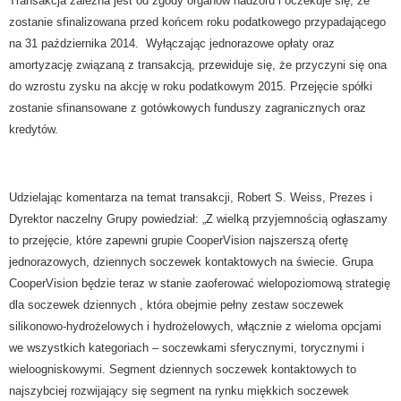
Transakcja zależna jest od zgody organów nadzoru i oczekuje się, że
zostanie sfinalizowana przed końcem roku podatkowego przypadającego
na 31 października 2014.
Wyłączając jednorazowe opłaty oraz
amortyzację związaną z transakcją, przewiduje się, że przyczyni się ona
do wzrostu zysku na akcję w roku podatkowym 2015. Przejęcie spółki
zostanie sfinansowane z gotówkowych funduszy zagranicznych oraz
kredytów.
Udzielając komentarza na temat transakcji, Robert S. Weiss, Prezes i
Dyrektor naczelny Grupy powiedział: „Z wielką przyjemnością ogłaszamy
to przejęcie, które zapewni grupie CooperVision najszerszą ofertę
jednorazowych, dziennych soczewek kontaktowych na świecie. Grupa
CooperVision będzie teraz w stanie zaoferować wielopoziomową strategię
dla soczewek dziennych , która obejmie pełny zestaw soczewek
silikonowo-hydrożelowych i hydrożelowych, włącznie z wieloma opcjami
we wszystkich kategoriach – soczewkami sferycznymi, torycznymi i
wieloogniskowymi. Segment dziennych soczewek kontaktowych to
najszybciej rozwijający się segment na rynku miękkich soczewek