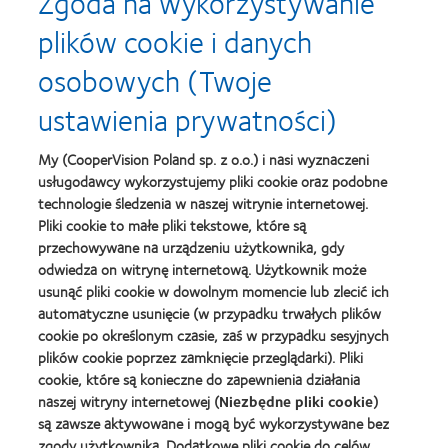
Zgoda na wykorzystywanie
plików cookie i danych
osobowych (Twoje
Learn
Learn
more
more
ustawienia prywatności)
about
about
Soczewki
Contact
MyDay™
Lens
My (CooperVision Poland sp. z o.o.) i nasi wyznaczeni
-
Product
usługodawcy wykorzystujemy pliki cookie oraz podobne
nagroda
of
Learn
dla
the
technologie śledzenia w naszej witrynie internetowej.
Learn
more
najlepszego
Year
Pliki cookie to małe pliki tekstowe, które są
more
about
produktu
(2013)
about
przechowywane na urządzeniu użytkownika, gdy
Best
Silmo
2012
Companies
odwiedza on witrynę internetową. Użytkownik może
d'Or
REBRAND
for
(2013)
usunąć pliki cookie w dowolnym momencie lub zlecić ich
100®
Leaders
automatyczne usunięcie (w przypadku trwałych plików
Learn
Global
2010
Learn
more
cookie po określonym czasie, zaś w przypadku sesyjnych
Award
i
more
about
(2012)
2012
plików cookie poprzez zamknięcie przeglądarki). Pliki
about
Fundacja
(2012)
Lider
cookie, które są konieczne do zapewnienia działania
Anny
kontaktologii
naszej witryny internetowej (
Niezbędne pliki cookie
)
Dymnej
są zawsze aktywowane i mogą być wykorzystywane bez
Learn
zgody użytkownika. Dodatkowe pliki cookie do celów