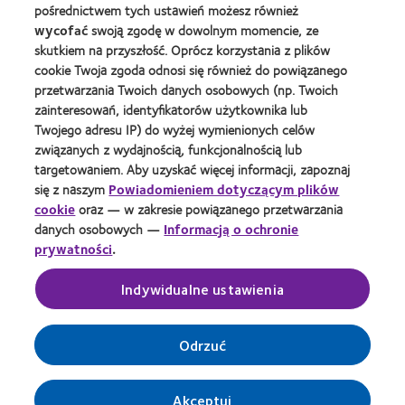
pośrednictwem tych ustawień możesz również
wycofać
swoją zgodę w dowolnym momencie, ze
O Nas
skutkiem na przyszłość. Oprócz korzystania z plików
Kariera
cookie Twoja zgoda odnosi się również do powiązanego
Wiadomości globalne
przetwarzania Twoich danych osobowych (np. Twoich
zainteresowań, identyfikatorów użytkownika lub
Kontakt
Twojego adresu IP) do wyżej wymienionych celów
związanych z wydajnością, funkcjonalnością lub
Prawny
targetowaniem. Aby uzyskać więcej informacji, zapoznaj
się z naszym
Powiadomieniem dotyczącym plików
Polityka prywatności
cookie
oraz — w zakresie powiązanego przetwarzania
Informacja o plikach cookie
danych osobowych —
Informacją o ochronie
prywatności
.
Warunki korzystania z Serwisu
Regulamin pozostawiania komentarzy
Indywidualne ustawienia
Zarządzaj preferencjami dotyczącymi zgody
Odrzuć
Akceptuj