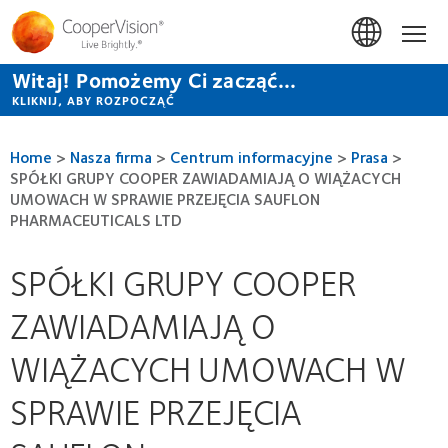
Przejdź
do
Hom
treści
Witaj! Pomożemy Ci zacząć...
KLIKNIJ, ABY ROZPOCZĄĆ
Home
>
Nasza firma
>
Centrum informacyjne
>
Prasa
>
SPÓŁKI GRUPY COOPER ZAWIADAMIAJĄ O WIĄŻACYCH
UMOWACH W SPRAWIE PRZEJĘCIA SAUFLON
PHARMACEUTICALS LTD
SPÓŁKI GRUPY COOPER
ZAWIADAMIAJĄ O
WIĄŻACYCH UMOWACH W
SPRAWIE PRZEJĘCIA