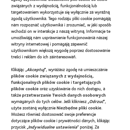
more
związanych z wydajnością, funkcjonalnością lub
about
BCLA
targetowaniem wykorzystuje się wyłącznie za wyraźną
Industry
zgodą użytkownika. Tego rodzaju pliki cookie pomagają
Award
nam rozpoznać użytkownika i zrozumieć, w jaki sposób
wchodzi on w interakcje z naszą witryną. Informacje te
umożliwiają nam usprawnienie funkcjonowania naszej
witryny internetowej i pomagają zapewnić
Nasze Produkty
użytkownikom większą wygodę poprzez dostosowanie
treści i reklam do ich zainteresowań.
Znajdź soczewki dla siebie
Technologia soczewek kontaktowych
Klikając „
Akceptuj
”, wyrażasz zgodę na umieszczanie
plików cookie związanych z wydajnością,
funkcjonalnych plików cookie
i
targetujących
Znajdz Specjaliste
plików cookie
oraz uzyskiwanie do nich dostępu, a
także
przetwarzanie Twoich danych osobowych
Soczewki kontaktowe i wzrok
wymaganych do tych celów. Jeśli klikniesz „
Odrzuć
”,
Nowy użytkownik
użyte zostaną wyłącznie
Niezbędne pliki cookie
.
Możesz również dostosować swoje preferencje
Doświadczony użytkownik
dotyczące plików cookie i prywatności danych, klikając
Blog
przycisk „
Indywidualne ustawienia
” poniżej. Za