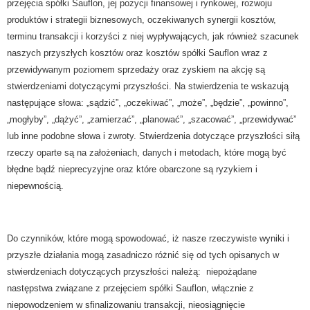
przejęcia spółki Sauflon, jej pozycji finansowej i rynkowej, rozwoju
produktów i strategii biznesowych, oczekiwanych synergii kosztów,
terminu transakcji i korzyści z niej wypływających, jak również szacunek
naszych przyszłych kosztów oraz kosztów spółki Sauflon wraz z
przewidywanym poziomem sprzedaży oraz zyskiem na akcję są
stwierdzeniami dotyczącymi przyszłości. Na stwierdzenia te wskazują
następujące słowa: „sądzić”, „oczekiwać”, „może”, „będzie”, „powinno”,
„mogłyby”, „dążyć”, „zamierzać”, „planować”, „szacować”, „przewidywać”
lub inne podobne słowa i zwroty. Stwierdzenia dotyczące przyszłości siłą
rzeczy oparte są na założeniach, danych i metodach, które mogą być
błędne bądź nieprecyzyjne oraz które obarczone są ryzykiem i
niepewnością.
Do czynników, które mogą spowodować, iż nasze rzeczywiste wyniki i
przyszłe działania mogą zasadniczo różnić się od tych opisanych w
stwierdzeniach dotyczących przyszłości należą:
niepożądane
następstwa związane z przejęciem spółki Sauflon, włącznie z
niepowodzeniem w sfinalizowaniu transakcji, nieosiągnięcie