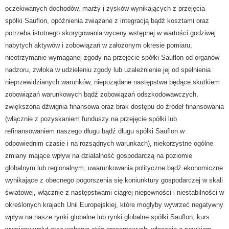
oczekiwanych dochodów, marży i zysków wynikających z przejęcia
spółki Sauflon, opóźnienia związane z integracją bądź kosztami oraz
potrzeba istotnego skorygowania wyceny wstępnej w wartości godziwej
nabytych aktywów i zobowiązań w założonym okresie pomiaru,
nieotrzymanie wymaganej zgody na przejęcie spółki Sauflon od organów
nadzoru, zwłoka w udzieleniu zgody lub uzależnienie jej od spełnienia
nieprzewidzianych warunków, niepożądane następstwa będące skutkiem
zobowiązań warunkowych bądź zobowiązań odszkodowawczych,
zwiększona dźwignia finansowa oraz brak dostępu do źródeł finansowania
(włącznie z pozyskaniem funduszy na przejęcie spółki lub
refinansowaniem naszego długu bądź długu spółki Sauflon w
odpowiednim czasie i na rozsądnych warunkach), niekorzystne ogólne
zmiany mające wpływ na działalność gospodarczą na poziomie
globalnym lub regionalnym, uwarunkowania polityczne bądź ekonomiczne
wynikające z obecnego pogorszenia się koniunktury gospodarczej w skali
światowej, włącznie z następstwami ciągłej niepewności i niestabilności w
określonych krajach Unii Europejskiej, które mogłyby wywrzeć negatywny
wpływ na nasze rynki globalne lub rynki globalne spółki Sauflon, kurs