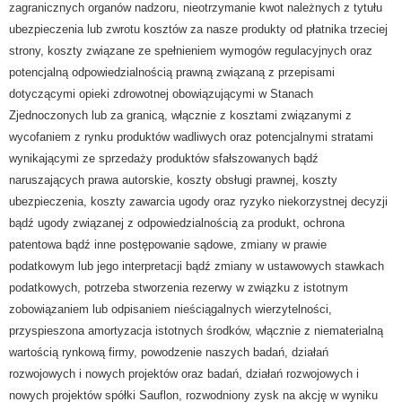
zagranicznych organów nadzoru, nieotrzymanie kwot należnych z tytułu
ubezpieczenia lub zwrotu kosztów za nasze produkty od płatnika trzeciej
strony, koszty związane ze spełnieniem wymogów regulacyjnych oraz
potencjalną odpowiedzialnością prawną związaną z przepisami
dotyczącymi opieki zdrowotnej obowiązującymi w Stanach
Zjednoczonych lub za granicą, włącznie z kosztami związanymi z
wycofaniem z rynku produktów wadliwych oraz potencjalnymi stratami
wynikającymi ze sprzedaży produktów sfałszowanych bądź
naruszających prawa autorskie, koszty obsługi prawnej, koszty
ubezpieczenia, koszty zawarcia ugody oraz ryzyko niekorzystnej decyzji
bądź ugody związanej z odpowiedzialnością za produkt, ochrona
patentowa bądź inne postępowanie sądowe, zmiany w prawie
podatkowym lub jego interpretacji bądź zmiany w ustawowych stawkach
podatkowych, potrzeba stworzenia rezerwy w związku z istotnym
zobowiązaniem lub odpisaniem nieściągalnych wierzytelności,
przyspieszona amortyzacja istotnych środków, włącznie z niematerialną
wartością rynkową firmy, powodzenie naszych badań, działań
rozwojowych i nowych projektów oraz badań, działań rozwojowych i
nowych projektów spółki Sauflon, rozwodniony zysk na akcję w wyniku