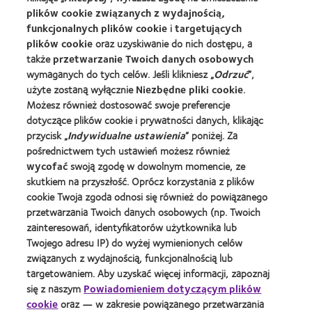
korekcji wzroku.
plików cookie związanych z wydajnością,
funkcjonalnych plików cookie
i
targetujących
plików cookie
oraz uzyskiwanie do nich dostępu, a
Rozwiąż quiz składający się z czterech pytań, aby
także
przetwarzanie Twoich danych osobowych
uzyskać spersonalizowaną rekomendację, które
wymaganych do tych celów. Jeśli klikniesz „
Odrzuć
”,
użyte zostaną wyłącznie
Niezbędne pliki cookie
.
soczewki CooperVision najlepiej spełnią Twoje
Możesz również dostosować swoje preferencje
potrzeby.
dotyczące plików cookie i prywatności danych, klikając
przycisk „
Indywidualne ustawienia
” poniżej. Za
pośrednictwem tych ustawień możesz również
wycofać
swoją zgodę w dowolnym momencie, ze
ROZWIĄŻ NASZ QUIZ
skutkiem na przyszłość. Oprócz korzystania z plików
cookie Twoja zgoda odnosi się również do powiązanego
przetwarzania Twoich danych osobowych (np. Twoich
zainteresowań, identyfikatorów użytkownika lub
Twojego adresu IP) do wyżej wymienionych celów
To jest wyrób medyczny.
związanych z wydajnością, funkcjonalnością lub
targetowaniem. Aby uzyskać więcej informacji, zapoznaj
Używaj go zgodnie z
się z naszym
Powiadomieniem dotyczącym plików
cookie
oraz — w zakresie powiązanego przetwarzania