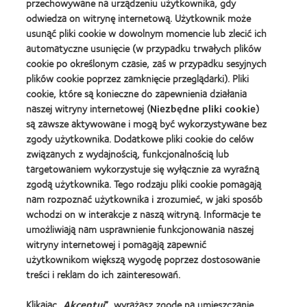
przechowywane na urządzeniu użytkownika, gdy
odwiedza on witrynę internetową. Użytkownik może
usunąć pliki cookie w dowolnym momencie lub zlecić ich
automatyczne usunięcie (w przypadku trwałych plików
cookie po określonym czasie, zaś w przypadku sesyjnych
plików cookie poprzez zamknięcie przeglądarki). Pliki
cookie, które są konieczne do zapewnienia działania
naszej witryny internetowej (
Niezbędne pliki cookie
)
są zawsze aktywowane i mogą być wykorzystywane bez
zgody użytkownika. Dodatkowe pliki cookie do celów
Znajdź odpowiednie dla siebie
związanych z wydajnością, funkcjonalnością lub
soczewki kontaktowe!
targetowaniem wykorzystuje się wyłącznie za wyraźną
zgodą użytkownika. Tego rodzaju pliki cookie pomagają
nam rozpoznać użytkownika i zrozumieć, w jaki sposób
Miliony ludzi wybierają soczewki kontaktowe
wchodzi on w interakcje z naszą witryną. Informacje te
umożliwiają nam usprawnienie funkcjonowania naszej
CooperVision każdego dnia, ponieważ
witryny internetowej i pomagają zapewnić
produkujemy szeroką gamę wysokiej jakości
użytkownikom większą wygodę poprzez dostosowanie
soczewek, które odpowiadają praktycznie każdej
treści i reklam do ich zainteresowań.
potrzebie w zakresie stylu życia, budżetu i
Klikając „
Akceptuj
”, wyrażasz zgodę na umieszczanie