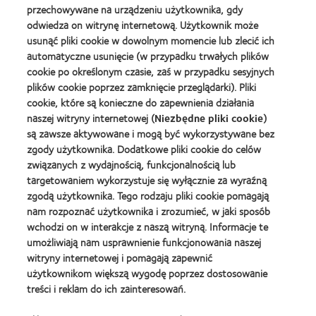
produktu
(2013)
about
przechowywane na urządzeniu użytkownika, gdy
Best
Silmo
2012
Companies
odwiedza on witrynę internetową. Użytkownik może
d'Or
REBRAND
for
(2013)
usunąć pliki cookie w dowolnym momencie lub zlecić ich
100®
Leaders
automatyczne usunięcie (w przypadku trwałych plików
Learn
Global
2010
Learn
more
cookie po określonym czasie, zaś w przypadku sesyjnych
Award
i
more
about
(2012)
2012
plików cookie poprzez zamknięcie przeglądarki). Pliki
about
Fundacja
(2012)
Lider
cookie, które są konieczne do zapewnienia działania
Anny
kontaktologii
naszej witryny internetowej (
Niezbędne pliki cookie
)
Dymnej
są zawsze aktywowane i mogą być wykorzystywane bez
Learn
zgody użytkownika. Dodatkowe pliki cookie do celów
more
związanych z wydajnością, funkcjonalnością lub
about
BCLA
targetowaniem wykorzystuje się wyłącznie za wyraźną
Industry
zgodą użytkownika. Tego rodzaju pliki cookie pomagają
Award
nam rozpoznać użytkownika i zrozumieć, w jaki sposób
wchodzi on w interakcje z naszą witryną. Informacje te
umożliwiają nam usprawnienie funkcjonowania naszej
witryny internetowej i pomagają zapewnić
Nasze Produkty
użytkownikom większą wygodę poprzez dostosowanie
treści i reklam do ich zainteresowań.
Znajdź soczewki dla siebie
Technologia soczewek kontaktowych