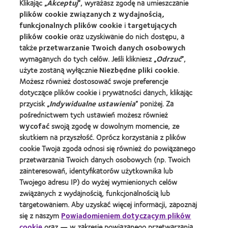
Klikając „
Akceptuj
”, wyrażasz zgodę na umieszczanie
plików cookie związanych z wydajnością,
funkcjonalnych plików cookie
i
targetujących
Znajdz Specjaliste
plików cookie
oraz uzyskiwanie do nich dostępu, a
także
przetwarzanie Twoich danych osobowych
Soczewki kontaktowe i wzrok
wymaganych do tych celów. Jeśli klikniesz „
Odrzuć
”,
Nowy użytkownik
użyte zostaną wyłącznie
Niezbędne pliki cookie
.
Możesz również dostosować swoje preferencje
Doświadczony użytkownik
dotyczące plików cookie i prywatności danych, klikając
Blog
przycisk „
Indywidualne ustawienia
” poniżej. Za
pośrednictwem tych ustawień możesz również
wycofać
swoją zgodę w dowolnym momencie, ze
O Nas
skutkiem na przyszłość. Oprócz korzystania z plików
Kariera
cookie Twoja zgoda odnosi się również do powiązanego
Wiadomości globalne
przetwarzania Twoich danych osobowych (np. Twoich
zainteresowań, identyfikatorów użytkownika lub
Kontakt
Twojego adresu IP) do wyżej wymienionych celów
związanych z wydajnością, funkcjonalnością lub
targetowaniem. Aby uzyskać więcej informacji, zapoznaj
Prawny
się z naszym
Powiadomieniem dotyczącym plików
Polityka prywatności
cookie
oraz — w zakresie powiązanego przetwarzania