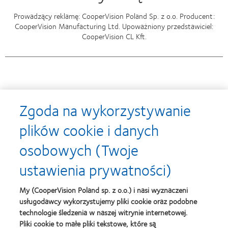
Prowadzący reklamę: CooperVision Poland Sp. z o.o. Producent:
CooperVision Manufacturing Ltd. Upoważniony przedstawiciel:
CooperVision CL Kft.
Nagrody
Zgoda na wykorzystywanie
plików cookie i danych
osobowych (Twoje
Learn
Learn
more
more
ustawienia prywatności)
about
about
Soczewki
Contact
MyDay™
Lens
My (CooperVision Poland sp. z o.o.) i nasi wyznaczeni
-
Product
usługodawcy wykorzystujemy pliki cookie oraz podobne
nagroda
of
Learn
dla
the
technologie śledzenia w naszej witrynie internetowej.
Learn
more
najlepszego
Year
Pliki cookie to małe pliki tekstowe, które są
more
about