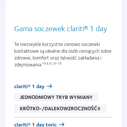
Gama soczewek clariti® 1 day
Te niezwykle korzystne cenowo soczewki
kontaktowe są idealne dla osób ceniących sobie
zdrowie, komfort oraz łatwość zakładania i
zdejmowania.
††3,4,13-15
clariti® 1 day
JEDNODNIOWY TRYB WYMIANY
KRÓTKO-/DALEKOWZROCZNOŚĆ◊
clariti® 1 day toric