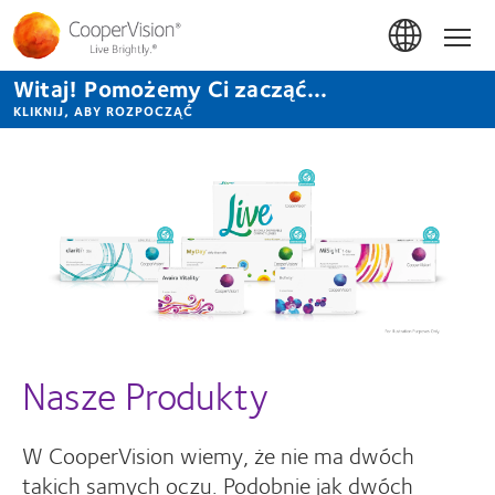
Przejdź
do
Hom
treści
Witaj! Pomożemy Ci zacząć...
KLIKNIJ, ABY ROZPOCZĄĆ
Nasze Produkty
W CooperVision wiemy, że nie ma dwóch
takich samych oczu. Podobnie jak dwóch