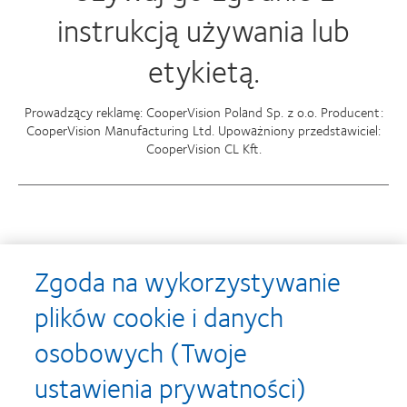
instrukcją używania lub
etykietą.
Prowadzący reklamę: CooperVision Poland Sp. z o.o. Producent:
CooperVision Manufacturing Ltd. Upoważniony przedstawiciel:
CooperVision CL Kft.
Nagrody
Zgoda na wykorzystywanie
plików cookie i danych
osobowych (Twoje
Learn
Learn
more
more
ustawienia prywatności)
about
about
Soczewki
Contact