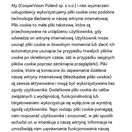
MyDay™
Lens
My (CooperVision Poland sp. z o.o.) i nasi wyznaczeni
-
Product
usługodawcy wykorzystujemy pliki cookie oraz podobne
nagroda
of
Learn
dla
the
technologie śledzenia w naszej witrynie internetowej.
Learn
more
najlepszego
Year
Pliki cookie to małe pliki tekstowe, które są
more
about
produktu
(2013)
about
przechowywane na urządzeniu użytkownika, gdy
Best
Silmo
2012
Companies
odwiedza on witrynę internetową. Użytkownik może
d'Or
REBRAND
for
(2013)
usunąć pliki cookie w dowolnym momencie lub zlecić ich
100®
Leaders
automatyczne usunięcie (w przypadku trwałych plików
Learn
Global
2010
Learn
more
cookie po określonym czasie, zaś w przypadku sesyjnych
Award
i
more
about
(2012)
2012
plików cookie poprzez zamknięcie przeglądarki). Pliki
about
Fundacja
(2012)
Lider
cookie, które są konieczne do zapewnienia działania
Anny
kontaktologii
naszej witryny internetowej (
Niezbędne pliki cookie
)
Dymnej
są zawsze aktywowane i mogą być wykorzystywane bez
Learn
zgody użytkownika. Dodatkowe pliki cookie do celów
more
związanych z wydajnością, funkcjonalnością lub
about
BCLA
targetowaniem wykorzystuje się wyłącznie za wyraźną
Industry
zgodą użytkownika. Tego rodzaju pliki cookie pomagają
Award
nam rozpoznać użytkownika i zrozumieć, w jaki sposób
wchodzi on w interakcje z naszą witryną. Informacje te
umożliwiają nam usprawnienie funkcjonowania naszej