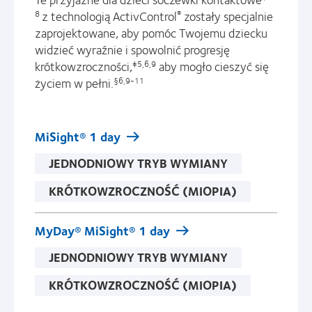
z technologią ActivControl
zostały specjalnie
8
®
zaprojektowane, aby pomóc Twojemu dziecku
widzieć wyraźnie i spowolnić progresję
krótkowzroczności,
aby mogło cieszyć się
‡5,6,9
życiem w pełni.
§6,9-11
MiSight® 1 day
JEDNODNIOWY TRYB WYMIANY
KRÓTKOWZROCZNOŚĆ (MIOPIA)
MyDay® MiSight® 1 day
JEDNODNIOWY TRYB WYMIANY
KRÓTKOWZROCZNOŚĆ (MIOPIA)