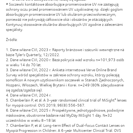
# Soczewki kontaktowe absorbujące promieniowanie UV nie zastępują
ochrony oczu przed promieniowaniem UV uzyskiwanej np. dzięki goglom
absorbującym promieniowanie UV lub okularom przeciwsłonecznym,
ponieważ nie pokrywają całkowicie oka i obszarów je otaczających.
Kontynuuj stosowanie okularów absorbujących UV zgodnie z zaleceniami
specjalisty.
Źródła:
1. Dane własne CVI, 2023 r. Raporty branżowe i szacunki wewnętrzne na
bazie Tyler's Quarterly, 12/2022.
2. Dane własne CVI, 2020 r. Baza pokrycia wad wzroku n=101,973 osób
w wieku 14 do 70 lat.
3. Dane własne CVI, 2022 r. Ankieta internetowa Verve Online Brand
Survey wśród specjalistów w zakresie ochrony wzroku, którzy polecają
somofilcon A nowym użytkownikom soczewek w Stanach Zjednoczonych,
Hiszpanii, Włoszech, Wielkiej Brytanii i Korei. n=249 (80% zdecydowanie
się zgadza/zgadza się).
4. Dane własne CVI, 2024 r.
5. Chamberlain P, et al. A 3-year randomised clinical trial of MiSight
lenses
®
for myopia control. OVS 2019; 96(8):556-567.
6. Dane własne CVI, 2025 r. Prospektywne, jednotygodniowe, podwójnie
maskowane, obustronne badanie nad MyDay MiSight 1 day. N=32
uczestników w wieku 8–18 lat
7. Chamberlain P, et al. Long-term Effect of Dual-focus Contact Lenses on
Myopia Progression in Children: A 6-year Multicenter Clinical Trial. OVS