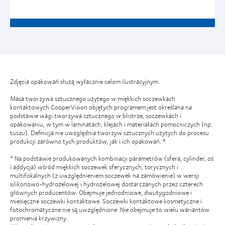
Zdjęcia opakowań służą wyłacznie celom ilustracyjnym.
Masa tworzywa sztucznego użytego w miękkich soczewkach
kontaktowych CooperVision objętych programem jest określana na
podstawie wagi tworzywa sztucznego w blistrze, soczewkach i
opakowaniu, w tym w laminatach, klejach i materiałach pomocniczych (np.
tuszu). Definicja nie uwzględnia tworzyw sztucznych użytych do procesu
produkcji zarówno tych produktów, jak i ich opakowań.
4
* Na podstawie produkowanych kombinacji parametrów (sfera, cylinder, oś
i addycja) wśród miękkich soczewek sferycznych, torycznych i
multifokalnych (z uwzględnieniem soczewek na zamówienie) w wersji
silikonowo-hydrożelowej i hydrożelowej dostarczanych przez czterech
głównych producentów. Obejmuje jednodniowe, dwutygodniowe i
miesięczne soczewki kontaktowe. Soczewki kontaktowe kosmetyczne i
fotochromatyczne nie są uwzględnione. Nie obejmuje to wielu wariantów
promienia krzywizny.