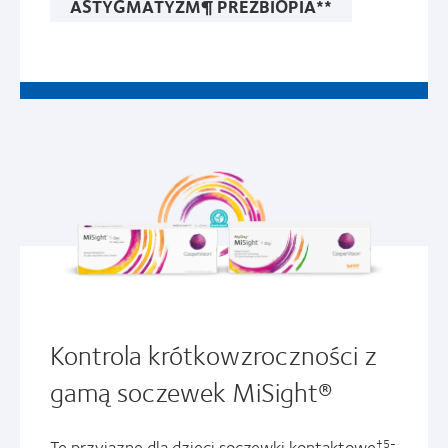
ASTYGMATYZM¶ PREZBIOPIA**
Kontrola krótkowzroczności z
gamą soczewek MiSight®
Te przyjazne dla dzieci soczewki kontaktowe
†5-