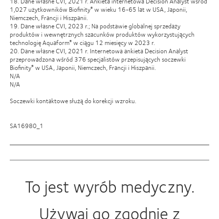
18. Dane własne CVI, 2021 r. Ankieta internetowa Decision Analyst wśród
1,027 użytkowników Biofinity
w wieku 16-65 lat w USA, Japonii,
®
Niemczech, Francji i Hiszpanii.
19. Dane własne CVI, 2023 r.; Na podstawie globalnej sprzedaży
produktów i wewnętrznych szacunków produktów wykorzystujących
technologię Aquaform
w ciągu 12 miesięcy w 2023 r.
®
20. Dane własne CVI, 2021 r. Internetowa ankieta Decision Analyst
przeprowadzona wśród 376 specjalistów przepisujących soczewki
Biofinity
w USA, Japonii, Niemczech, Francji i Hiszpanii.
®
N/A
N/A
Soczewki kontaktowe służą do korekcji wzroku.
SA16980_1
To jest wyrób medyczny.
Używaj go zgodnie z