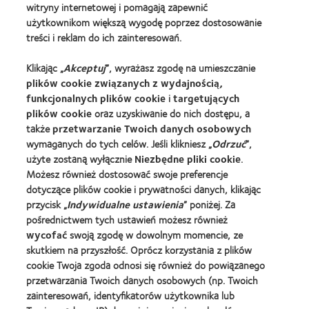
witryny internetowej i pomagają zapewnić
Nasze Produkty
użytkownikom większą wygodę poprzez dostosowanie
treści i reklam do ich zainteresowań.
Znajdź soczewki dla siebie
Technologia soczewek kontaktowych
Klikając „
Akceptuj
”, wyrażasz zgodę na umieszczanie
plików cookie związanych z wydajnością,
funkcjonalnych plików cookie
i
targetujących
Znajdz Specjaliste
plików cookie
oraz uzyskiwanie do nich dostępu, a
także
przetwarzanie Twoich danych osobowych
Soczewki kontaktowe i wzrok
wymaganych do tych celów. Jeśli klikniesz „
Odrzuć
”,
Nowy użytkownik
użyte zostaną wyłącznie
Niezbędne pliki cookie
.
Możesz również dostosować swoje preferencje
Doświadczony użytkownik
dotyczące plików cookie i prywatności danych, klikając
Blog
przycisk „
Indywidualne ustawienia
” poniżej. Za
pośrednictwem tych ustawień możesz również
wycofać
swoją zgodę w dowolnym momencie, ze
O Nas
skutkiem na przyszłość. Oprócz korzystania z plików
Kariera
cookie Twoja zgoda odnosi się również do powiązanego
Wiadomości globalne
przetwarzania Twoich danych osobowych (np. Twoich
zainteresowań, identyfikatorów użytkownika lub
Kontakt