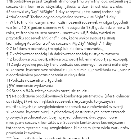
†Na podstawie przestrzegania harmonogramu wymiany, obchodzenia się z
soczewkami, komfortu, satysfakcji, jakości widzenia i ostrości wzroku.
‡Soczewki MyDay
MiSight
1 day korzystają z tej samej technologii
®
®
ActivControl
Technology co oryginalne soczewki MiSight
1 day.
®
®
§ W badaniu klinicznym średni czas noszenia soczewek w ciągu tygodnia
wzrósł z 12,8 godzin dziennie w 6 miesiącu do 13,9 godzin dziennie w 6
roku, ze średnim czasem noszenia soczewek >6,5 dnia/tydzień w
przypadku soczewek MiSight
1 day, które wykorzystują tę samą
®
technologię ActivControl
co soczewki MyDay
MiSight
1 day.
®
®
®
◊ Z krótkowzrocznością (miopią) lub dalekowzrocznością.
¶ Z krótkowzrocznością lub dalekowzrocznością z astygmatyzmem.
**Z krótkowzrocznością, nadwzrocznością lub emmetropią z prezbiopią.
††Dzięki wysokiej podaży tlenu podczas codziennego noszenia materiały
silikonowo-hydrożelowe minimalizują lub eliminują powikłania związane z
niedotlenieniem podczas noszenia w ciągu dnia.
‡‡Podczas noszenia w ciągu dnia.
§§W momencie wydawania.
◊◊Średnio 84% zdecydowanie/raczej się zgadza.
¶¶ Na podstawie produkowanych kombinacji parametrów (sfera, cylinder,
oś i addycja) wśród miękkich soczewek sferycznych, torycznych i
multifokalnych (z uwzględnieniem soczewek na zamówienie) w wersji
silikonowo-hydrożelowej i hydrożelowej dostarczanych przez czterech
głównych producentów. Obejmuje jednodniowe, dwutygodniowe i
miesięczne soczewki kontaktowe. Soczewki kontaktowe kosmetyczne i
fotochromatyczne nie są uwzględnione. Nie obejmuje to wielu wariantów
promienia krzywizny.
*** Średnio 83% zdecydowanie/raczej się zgadza.