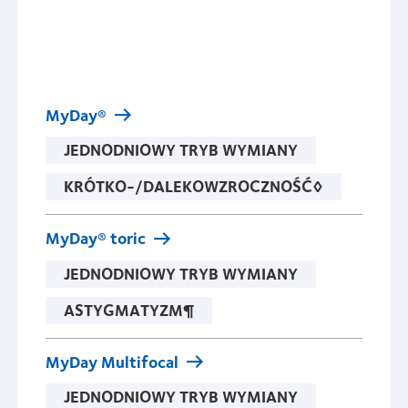
MyDay®
JEDNODNIOWY TRYB WYMIANY
KRÓTKO-/DALEKOWZROCZNOŚĆ◊
MyDay® toric
JEDNODNIOWY TRYB WYMIANY
ASTYGMATYZM¶
MyDay Multifocal
JEDNODNIOWY TRYB WYMIANY