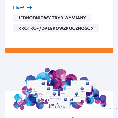
Live®
JEDNODNIOWY TRYB WYMIANY
KRÓTKO-/DALEKOWZROCZNOŚĆ◊