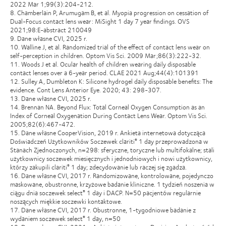
2022 Mar 1;99(3):204-212.
8. Chamberlain P, Arumugam B, et al. Myopia progression on cessation of
Dual-Focus contact lens wear: MiSight 1 day 7 year findings. OVS
2021;98:E-abstract 210049
9. Dane własne CVI, 2025 r.
10. Walline J, et al. Randomized trial of the effect of contact lens wear on
self-perception in children. Optom Vis Sci. 2009 Mar;86(3):222-32.
11. Woods J et al. Ocular health of children wearing daily disposable
contact lenses over a 6-year period. CLAE 2021 Aug;44(4):101391
12. Sulley A, Dumbleton K: Silicone hydrogel daily disposable benefits: The
evidence. Cont Lens Anterior Eye. 2020; 43: 298-307.
13. Dane własne CVI, 2025 r.
14. Brennan NA. Beyond Flux: Total Corneal Oxygen Consumption as an
Index of Corneal Oxygenation During Contact Lens Wear. Optom Vis Sci.
2005;82(6):467-472.
15. Dane własne CooperVision, 2019 r. Ankieta internetowa dotycząca
Doświadczeń Użytkowników Soczewek clariti
1 day przeprowadzona w
®
Stanach Zjednoczonych, n=298: sferyczne, toryczne lub multifokalne; stali
użytkownicy soczewek miesięcznych i jednodniowych i nowi użytkownicy,
którzy zakupili clariti
1 day; zdecydowanie lub raczej się zgadza.
®
16. Dane własne CVI, 2017 r. Randomizowane, kontrolowane, pojedynczo
maskowane, obustronne, krzyżowe badanie kliniczne. 1 tydzień noszenia w
ciągu dnia soczewek select
1 day i DACP. N=50 pacjentów regularnie
®
noszących miękkie soczewki kontaktowe.
17. Dane własne CVI, 2017 r. Obustronne, 1-tygodniowe badanie z
wydaniem soczewek select
1 day, n=50
®