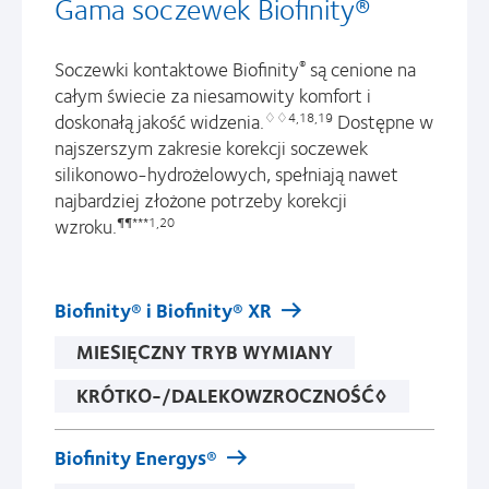
Gama soczewek Biofinity®
Soczewki kontaktowe Biofinity
są cenione na
®
całym świecie za niesamowity komfort i
doskonałą jakość widzenia.
Dostępne w
♢♢4,18,19
najszerszym zakresie korekcji soczewek
silikonowo-hydrożelowych, spełniają nawet
najbardziej złożone potrzeby korekcji
wzroku.
¶¶***1,20
Biofinity® i Biofinity® XR
MIESIĘCZNY TRYB WYMIANY
KRÓTKO-/DALEKOWZROCZNOŚĆ◊
Biofinity Energys®