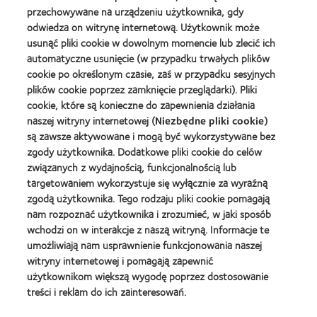
produktu
(2013)
about
przechowywane na urządzeniu użytkownika, gdy
Best
Silmo
2012
Companies
odwiedza on witrynę internetową. Użytkownik może
d'Or
REBRAND
for
(2013)
usunąć pliki cookie w dowolnym momencie lub zlecić ich
100®
Leaders
automatyczne usunięcie (w przypadku trwałych plików
Learn
Global
2010
Learn
more
cookie po określonym czasie, zaś w przypadku sesyjnych
Award
i
more
about
(2012)
2012
plików cookie poprzez zamknięcie przeglądarki). Pliki
about
Fundacja
(2012)
Lider
cookie, które są konieczne do zapewnienia działania
Anny
kontaktologii
naszej witryny internetowej (
Niezbędne pliki cookie
)
Dymnej
są zawsze aktywowane i mogą być wykorzystywane bez
Learn
zgody użytkownika. Dodatkowe pliki cookie do celów
more
związanych z wydajnością, funkcjonalnością lub
about
BCLA
targetowaniem wykorzystuje się wyłącznie za wyraźną
Industry
zgodą użytkownika. Tego rodzaju pliki cookie pomagają
Award
nam rozpoznać użytkownika i zrozumieć, w jaki sposób
wchodzi on w interakcje z naszą witryną. Informacje te
umożliwiają nam usprawnienie funkcjonowania naszej
witryny internetowej i pomagają zapewnić
Nasze Produkty
użytkownikom większą wygodę poprzez dostosowanie
treści i reklam do ich zainteresowań.
Znajdź soczewki dla siebie
Technologia soczewek kontaktowych