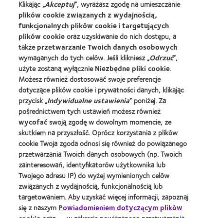
Klikając „
Akceptuj
”, wyrażasz zgodę na umieszczanie
plików cookie związanych z wydajnością,
funkcjonalnych plików cookie
i
targetujących
Znajdz Specjaliste
plików cookie
oraz uzyskiwanie do nich dostępu, a
także
przetwarzanie Twoich danych osobowych
Soczewki kontaktowe i wzrok
wymaganych do tych celów. Jeśli klikniesz „
Odrzuć
”,
Nowy użytkownik
użyte zostaną wyłącznie
Niezbędne pliki cookie
.
Możesz również dostosować swoje preferencje
Doświadczony użytkownik
dotyczące plików cookie i prywatności danych, klikając
Blog
przycisk „
Indywidualne ustawienia
” poniżej. Za
pośrednictwem tych ustawień możesz również
wycofać
swoją zgodę w dowolnym momencie, ze
O Nas
skutkiem na przyszłość. Oprócz korzystania z plików
Kariera
cookie Twoja zgoda odnosi się również do powiązanego
Wiadomości globalne
przetwarzania Twoich danych osobowych (np. Twoich
zainteresowań, identyfikatorów użytkownika lub
Kontakt
Twojego adresu IP) do wyżej wymienionych celów
związanych z wydajnością, funkcjonalnością lub
Prawny
targetowaniem. Aby uzyskać więcej informacji, zapoznaj
się z naszym
Powiadomieniem dotyczącym plików
Polityka prywatności