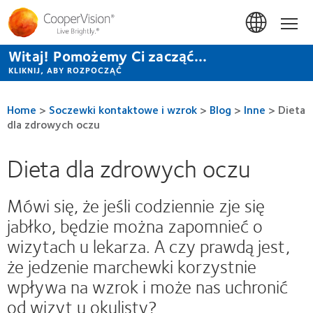
Przejdź
do
Hom
treści
Witaj! Pomożemy Ci zacząć...
KLIKNIJ, ABY ROZPOCZĄĆ
Home
>
Soczewki kontaktowe i wzrok
>
Blog
>
Inne
>
Dieta
dla zdrowych oczu
Dieta dla zdrowych oczu
Mówi się, że jeśli codziennie zje się
jabłko, będzie można zapomnieć o
wizytach u lekarza. A czy prawdą jest,
że jedzenie marchewki korzystnie
wpływa na wzrok i może nas uchronić
od wizyt u okulisty?