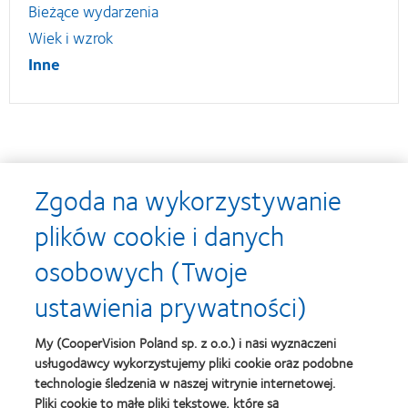
Bieżące wydarzenia
Wiek i wzrok
Inne
Nagrody
Zgoda na wykorzystywanie
plików cookie i danych
osobowych (Twoje
Learn
Learn
more
more
ustawienia prywatności)
about
about
Soczewki
Contact
MyDay™
Lens
My (CooperVision Poland sp. z o.o.) i nasi wyznaczeni
-
Product
usługodawcy wykorzystujemy pliki cookie oraz podobne
nagroda
of
Learn
dla
the
technologie śledzenia w naszej witrynie internetowej.
Learn
more
najlepszego
Year
Pliki cookie to małe pliki tekstowe, które są
more
about