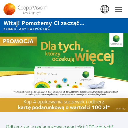
Przejdź
do
Hom
treści
Witaj! Pomożemy Ci zacząć...
KLIKNIJ, ABY ROZPOCZĄĆ
Soczewki
kontaktowe
CooperVision
Dla tych którzy oczek
ci 100 złotych*