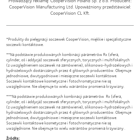
Prowadzący reklamę: CooperVision Poland Sp. z o.o. Producent:
CooperVision Manufacturing Ltd. Upoważniony przedstawiciel:
CooperVision CL Kft.
*Produkty do pielęgnacji soczewek CooperVision, miękkie i specjalistyczne
soczewki kontaktowe.
**Na podstawie produkowanych kombinacji parametrów Rx (sfera,
cylinder, oś i addycja) soczewek sferycznych, torycznych i multifokalnych
(z uwzględnieniem soczewek na zamówienie), silikonowo-hydrożelowych i
hydrożelowych dostarczanych przez 4 głównych producentów. Obejmuje
jednodniowe, dwutygodniowe i miesięczne soczewki kontaktowe.
Soczewki kontaktowe kosmetyczne i fotochromatyczne nie są
uwzględnione. Nie obejmuje to wielu wariantów promienia krzywizny.
***Na podstawie produkowanych kombinacji parametrów Rx (sfera,
cylinder, oś i addycja) soczewek sferycznych, torycznych i multifokalnych
(z uwzględnieniem soczewek na zamówienie), silikonowo-hydrożelowych i
hydrożelowych dostarczanych przez 4 głównych producentów. Obejmuje
jednodniowe, dwutygodniowe i miesięczne soczewki kontaktowe.
Soczewki kontaktowe kosmetyczne i fotochromatyczne nie są
uwzględnione. Nie obejmuje to wielu wariantów promienia krzywizny .
Źródła: