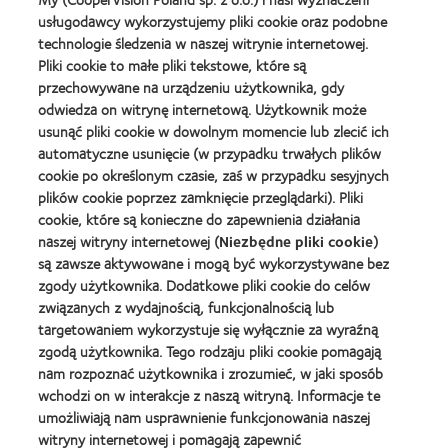
-
Product
usługodawcy wykorzystujemy pliki cookie oraz podobne
nagroda
of
Learn
dla
the
technologie śledzenia w naszej witrynie internetowej.
Learn
more
najlepszego
Year
Pliki cookie to małe pliki tekstowe, które są
more
about
produktu
(2013)
about
przechowywane na urządzeniu użytkownika, gdy
Best
Silmo
2012
Companies
odwiedza on witrynę internetową. Użytkownik może
d'Or
REBRAND
for
(2013)
usunąć pliki cookie w dowolnym momencie lub zlecić ich
100®
Leaders
automatyczne usunięcie (w przypadku trwałych plików
Learn
Global
2010
Learn
more
cookie po określonym czasie, zaś w przypadku sesyjnych
Award
i
more
about
(2012)
2012
plików cookie poprzez zamknięcie przeglądarki). Pliki
about
Fundacja
(2012)
Lider
cookie, które są konieczne do zapewnienia działania
Anny
kontaktologii
naszej witryny internetowej (
Niezbędne pliki cookie
)
Dymnej
są zawsze aktywowane i mogą być wykorzystywane bez
Learn
zgody użytkownika. Dodatkowe pliki cookie do celów
more
związanych z wydajnością, funkcjonalnością lub
about
BCLA
targetowaniem wykorzystuje się wyłącznie za wyraźną
Industry
zgodą użytkownika. Tego rodzaju pliki cookie pomagają
Award
nam rozpoznać użytkownika i zrozumieć, w jaki sposób
wchodzi on w interakcje z naszą witryną. Informacje te
umożliwiają nam usprawnienie funkcjonowania naszej
witryny internetowej i pomagają zapewnić