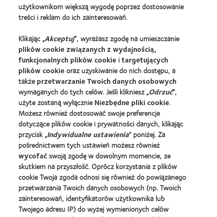
Nasze Produkty
użytkownikom większą wygodę poprzez dostosowanie
treści i reklam do ich zainteresowań.
Znajdź soczewki dla siebie
Technologia soczewek kontaktowych
Klikając „
Akceptuj
”, wyrażasz zgodę na umieszczanie
plików cookie związanych z wydajnością,
funkcjonalnych plików cookie
i
targetujących
Znajdz Specjaliste
plików cookie
oraz uzyskiwanie do nich dostępu, a
także
przetwarzanie Twoich danych osobowych
Soczewki kontaktowe i wzrok
wymaganych do tych celów. Jeśli klikniesz „
Odrzuć
”,
Nowy użytkownik
użyte zostaną wyłącznie
Niezbędne pliki cookie
.
Możesz również dostosować swoje preferencje
Doświadczony użytkownik
dotyczące plików cookie i prywatności danych, klikając
Blog
przycisk „
Indywidualne ustawienia
” poniżej. Za
pośrednictwem tych ustawień możesz również
wycofać
swoją zgodę w dowolnym momencie, ze
O Nas
skutkiem na przyszłość. Oprócz korzystania z plików
Kariera
cookie Twoja zgoda odnosi się również do powiązanego
Wiadomości globalne
przetwarzania Twoich danych osobowych (np. Twoich
zainteresowań, identyfikatorów użytkownika lub
Kontakt
Twojego adresu IP) do wyżej wymienionych celów