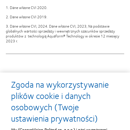
1. Dane własne CVI 2020.
2. Dane własne CVI 2019.
3. Dane własne CVI, 2024. Dane własne CVI, 2023; Na podstawie
globalnych wartości sprzedaży i wewnętrznych szacunków sprzedaży
produktów z technologią Aquaform® Technology w okresie 12 miesięcy
2023 r.
Nagrody
Zgoda na wykorzystywanie
plików cookie i danych
osobowych (Twoje
Learn
Learn
more
more
ustawienia prywatności)
about
about
Soczewki
Contact
MyDay™
Lens
My (CooperVision Poland sp. z o.o.) i nasi wyznaczeni