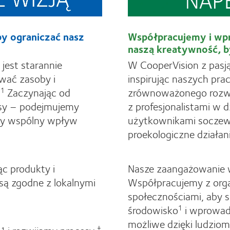
by ograniczać nasz
Współpracujemy i wp
naszą kreatywność, by
jest starannie
W CooperVision z pasj
wać zasoby i
inspirując naszych pra
Zaczynając od
zrównoważonego rozwoju
§1
esy – podejmujemy
z profesjonalistami w d
szy wspólny wpływ
użytkownikami socze
proekologiczne działani
ąc produkty i
Nasze zaangażowanie 
 są zgodne z lokalnymi
Współpracujemy z org
społecznościami, aby 
środowisko
i wprowad
1
możliwe dzięki ludziom
†