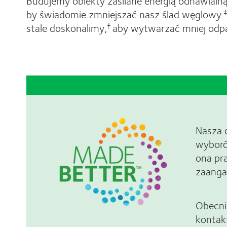
Budujemy obiekty zasilane energią odnawialną
by świadomie zmniejszać nasz ślad węglowy.
stale doskonalimy,
aby wytwarzać mniej odp
†
Nasza 
wyboró
ona pr
zaangaż
Obecni
kontak