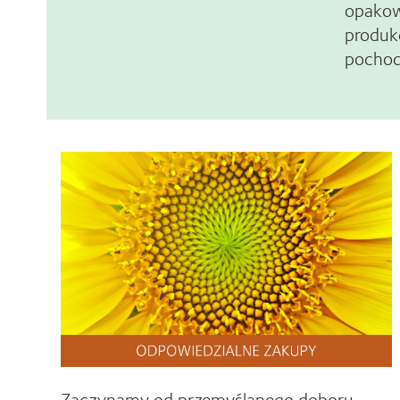
opakow
produk
pochod
Zaczynamy od przemyślanego doboru