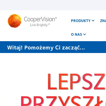
Przejdź
do
treści
PRODUKTY
ZN
O NAS
Witaj! Pomożemy Ci zacząć...