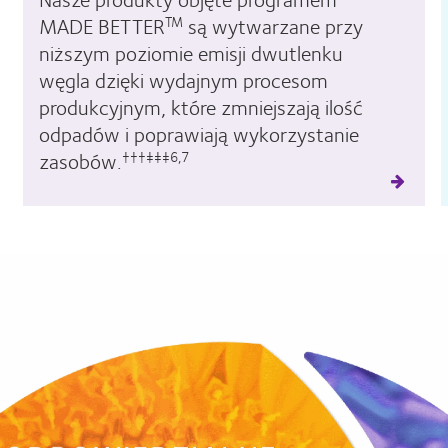
MADE BETTER
są wytwarzane przy
TM
niższym poziomie emisji dwutlenku
węgla dzięki wydajnym procesom
produkcyjnym, które zmniejszają ilość
odpadów i poprawiają wykorzystanie
zasobów.
†††‡‡‡6,7