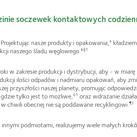
edzinie soczewek kontaktowych codzi
 Projektując nasze produkty i opakowania,
kładziem
†
kcji naszego śladu węglowego.
‡§1
ki w zakresie produkcji i dystrybucji, aby - w miar
dukcji ilości odpadów i nadmiaru opakowań, aby z
ej przyszłości naszej planety, promując odpowiedz
zie tylko jest to możliwe,
oraz wdrażanie dział
◊1
w chwili obecnej nie są poddawane recyklingowi.
¶1
i innymi podmiotami, realizujemy wiele małych krok