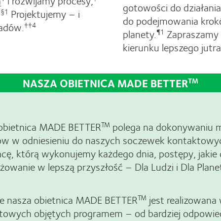
¹ i rozwijamy procesy,
gotowości do działani
Projektujemy – i
‡§1
do podejmowania krok
adów.
††4
planety.
Zapraszamy C
¶1
kierunku lepszego jutra
NASZA OBIETNICA MADE BETTER
TM
obietnica MADE BETTER
polega na dokonywaniu m
TM
w w odniesieniu do naszych soczewek kontaktowy
acę, którą wykonujemy każdego dnia, postępy, jakie
owanie w lepszą przyszłość – Dla Ludzi i Dla Plane
e nasza obietnica MADE BETTER
jest realizowana
TM
towych objętych programem – od bardziej odpowie