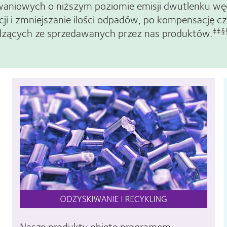
aniowych o niższym poziomie emisji dwutlenku węg
cji i zmniejszanie ilości odpadów, po kompensację
zących ze sprzedawanych przez nas produktów.
‡‡§
Nasze produkty objęte programem