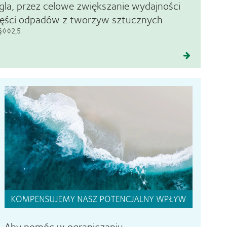
la, przez celowe zwiększanie wydajności
 części odpadów z tworzyw sztucznych
§◊◊2,5
Aby pomóc w ograniczaniu