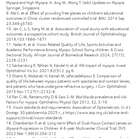
Myopia and High Myopia. In: Ang M., Wong T. (eds) Updates on Myopia.
Springer, Singapore.
9. Ma X, et al. Effect of providing free glasses on children's educational
outcomes in China: cluster randomized controlled trial. BMJ. 2014 Sep
23;349:g5740.
10. Jan C, Li S, Kang M, et al. Association of visual acuity with educational
outcomes: a prospective cohort study. British Journal of Ophthalmology
2019;103:1666-1671
11. Yadav R, et al. Vision Related Quality of Life, Sports Activities and
Academic Performance Among Myopic School Going children: A Cross
Sectional Study. African Journal of Biomedical Research 2024; 27(1S),
2228-2231.
12.Sankaridurg P, Tahhan N, Kandel H, et al. IMI Impact of myopia. Invest
Ophthalmol Vis Sci. 2021;62(5):2. pg 6.
13.Shams N, Mobaraki H, Kamali M, Jafarzadehpour E. Comparison of
quality of life between myopic patients with spectacles and contact lenses,
and patients who have undergone refractive surgery. J Curr Ophthalmol.
2015 Nov 17;27(1-2):32-6.
14.Pan C-W, Ramamurthy D & Saw S-M. Worldwide prevalence and risk
factors for myopia. Ophthalmic Physiol Opt 2012, 32, 3-16.
15. Vision standards and requirements. Association of Optometrists. (n.d.).
Dostęp: 30 października 2025 r., z https://www.aop.org.uk/advice-and-
support/clinical/vision-standards
16. Chamberlain P, et al. Long-term Effect of Dual-focus Contact Lenses on
Myopia Progression in Children: A 6-year Multicenter Clinical Trial. OVS
2022 Mar 1;99(3):204-212