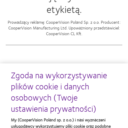
etykietą.
Prowadzący reklamę: CooperVision Poland Sp. z o.o. Producent:
CooperVision Manufacturing Ltd. Upoważniony przedstawiciel:
CooperVision CL Kft.
Nagrody
Zgoda na wykorzystywanie
plików cookie i danych
osobowych (Twoje
Learn
Learn
more
more
ustawienia prywatności)
about
about
Soczewki
Contact
MyDay™
Lens
My (CooperVision Poland sp. z o.o.) i nasi wyznaczeni
-
Product
usługodawcy wykorzystujemy pliki cookie oraz podobne
nagroda
of