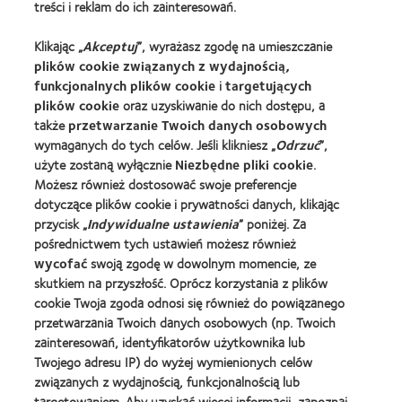
treści i reklam do ich zainteresowań.
Znajdź soczewki dla siebie
Technologia soczewek kontaktowych
Klikając „
Akceptuj
”, wyrażasz zgodę na umieszczanie
plików cookie związanych z wydajnością,
funkcjonalnych plików cookie
i
targetujących
Znajdz Specjaliste
plików cookie
oraz uzyskiwanie do nich dostępu, a
także
przetwarzanie Twoich danych osobowych
Soczewki kontaktowe i wzrok
wymaganych do tych celów. Jeśli klikniesz „
Odrzuć
”,
Nowy użytkownik
użyte zostaną wyłącznie
Niezbędne pliki cookie
.
Możesz również dostosować swoje preferencje
Doświadczony użytkownik
dotyczące plików cookie i prywatności danych, klikając
Blog
przycisk „
Indywidualne ustawienia
” poniżej. Za
pośrednictwem tych ustawień możesz również
wycofać
swoją zgodę w dowolnym momencie, ze
O Nas
skutkiem na przyszłość. Oprócz korzystania z plików
Kariera
cookie Twoja zgoda odnosi się również do powiązanego
Wiadomości globalne
przetwarzania Twoich danych osobowych (np. Twoich
zainteresowań, identyfikatorów użytkownika lub
Kontakt
Twojego adresu IP) do wyżej wymienionych celów
związanych z wydajnością, funkcjonalnością lub
targetowaniem. Aby uzyskać więcej informacji, zapoznaj
Prawny