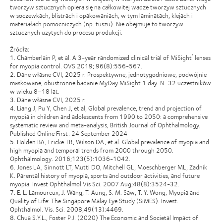
tworzyw sztucznych opiera się na całkowitej wadze tworzyw sztucznych
w soczewkach, blistrach i opakowaniach, w tym laminatach, klejach i
materiałach pomocniczych (np. tuszu). Nie obejmuje to tworzyw
sztucznych użytych do procesu produkcji.
Źródła:
1. Chamberlain P, et al. A 3-year randomized clinical trial of MiSight
lenses
®
for myopia control. OVS 2019; 96(8):556-567.
2. Dane własne CVI, 2025 r. Prospektywne, jednotygodniowe, podwójnie
maskowane, obustronne badanie MyDay MiSight 1 day. N=32 uczestników
w wieku 8–18 lat.
3. Dane własne CVI, 2025 r.
4. Liang J, Pu Y, Chen J, et al, Global prevalence, trend and projection of
myopia in children and adolescents from 1990 to 2050: a comprehensive
systematic review and meta-analysis, British Journal of Ophthalmology,
Published Online First: 24 September 2024
5. Holden BA, Fricke TR, Wilson DA, et al. Global prevalence of myopia and
high myopia and temporal trends from 2000 through 2050.
Ophthalmology. 2016;123(5):1036-1042.
6. Jones LA, Sinnott LT, Mutti DO, Mitchell GL, Moeschberger ML, Zadnik
K. Parental history of myopia, sports and outdoor activities, and future
myopia. Invest Ophthalmol Vis Sci. 2007 Aug;48(8):3524-32.
7. E. L. Lamoureux, J. Wang, T. Aung, S. M. Saw, T. Y. Wong; Myopia and
Quality of Life: The Singapore Malay Eye Study (SiMES). Invest.
Ophthalmol. Vis. Sci. 2008;49(13):4469.
8. Chua S.Y.L., Foster P.J. (2020) The Economic and Societal Impact of