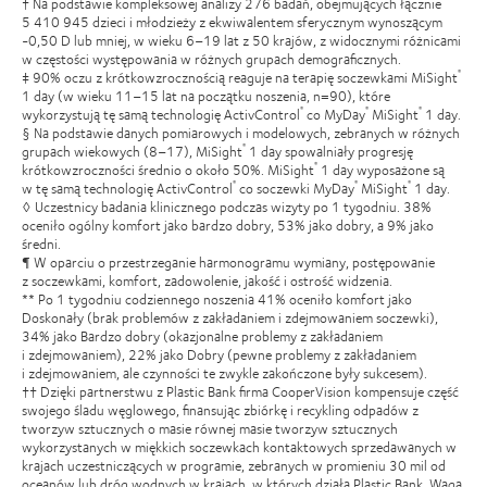
† Na podstawie kompleksowej analizy 276 badań, obejmujących łącznie
5 410 945 dzieci i młodzieży z ekwiwalentem sferycznym wynoszącym
-0,50 D lub mniej, w wieku 6–19 lat z 50 krajów, z widocznymi różnicami
w częstości występowania w różnych grupach demograficznych.
‡ 90% oczu z krótkowzrocznością reaguje na terapię soczewkami MiSight
®
1 day (w wieku 11–15 lat na początku noszenia, n=90), które
wykorzystują tę samą technologię ActivControl
co MyDay
MiSight
1 day.
®
®
®
§ Na podstawie danych pomiarowych i modelowych, zebranych w różnych
grupach wiekowych (8–17), MiSight
1 day spowalniały progresję
®
krótkowzroczności średnio o około 50%. MiSight
1 day wyposażone są
®
w tę samą technologię ActivControl
co soczewki MyDay
MiSight
1 day.
®
®
®
◊ Uczestnicy badania klinicznego podczas wizyty po 1 tygodniu. 38%
oceniło ogólny komfort jako bardzo dobry, 53% jako dobry, a 9% jako
średni.
¶ W oparciu o przestrzeganie harmonogramu wymiany, postępowanie
z soczewkami, komfort, zadowolenie, jakość i ostrość widzenia.
** Po 1 tygodniu codziennego noszenia 41% oceniło komfort jako
Doskonały (brak problemów z zakładaniem i zdejmowaniem soczewki),
34% jako Bardzo dobry (okazjonalne problemy z zakładaniem
i zdejmowaniem), 22% jako Dobry (pewne problemy z zakładaniem
i zdejmowaniem, ale czynności te zwykle zakończone były sukcesem).
†† Dzięki partnerstwu z Plastic Bank firma CooperVision kompensuje część
swojego śladu węglowego, finansując zbiórkę i recykling odpadów z
tworzyw sztucznych o masie równej masie tworzyw sztucznych
wykorzystanych w miękkich soczewkach kontaktowych sprzedawanych w
krajach uczestniczących w programie, zebranych w promieniu 30 mil od
oceanów lub dróg wodnych w krajach, w których działa Plastic Bank. Waga