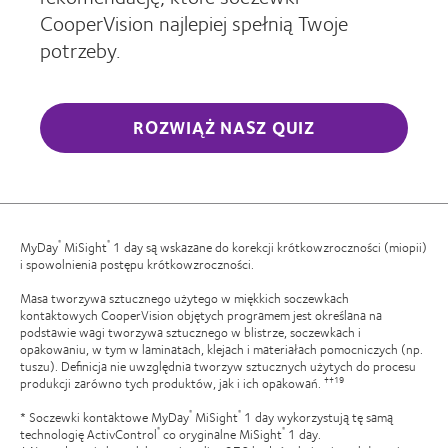
CooperVision najlepiej spełnią Twoje
potrzeby.
ROZWIĄŻ NASZ QUIZ
MyDay
MiSight
1 day są wskazane do korekcji krótkowzroczności (miopii)
®
®
i spowolnienia postępu krótkowzroczności.
Masa tworzywa sztucznego użytego w miękkich soczewkach
kontaktowych CooperVision objętych programem jest określana na
podstawie wagi tworzywa sztucznego w blistrze, soczewkach i
opakowaniu, w tym w laminatach, klejach i materiałach pomocniczych (np.
tuszu). Definicja nie uwzględnia tworzyw sztucznych użytych do procesu
produkcji zarówno tych produktów, jak i ich opakowań.
††19
* Soczewki kontaktowe MyDay
MiSight
1 day wykorzystują tę samą
®
®
technologię ActivControl
co oryginalne MiSight
1 day.
®
®