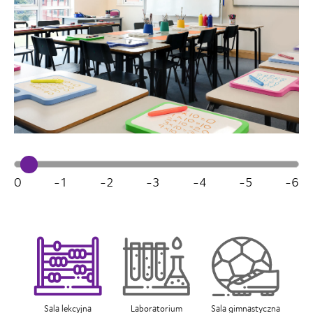
0
-1
-2
-3
-4
-5
-6
Sala lekcyjna
Laboratorium
Sala gimnastyczna