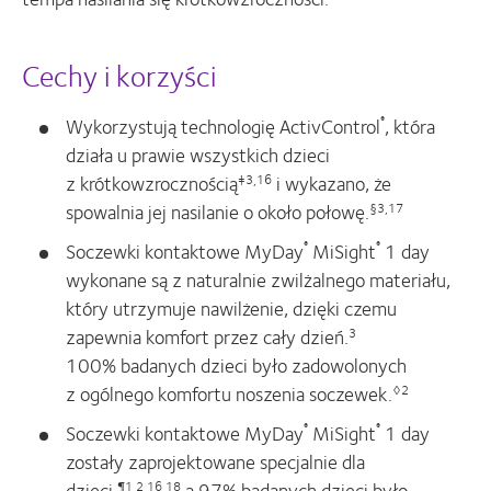
Cechy i korzyści
Wykorzystują technologię ActivControl
, która
®
działa u prawie wszystkich dzieci
z krótkowzrocznością
i wykazano, że
‡3,16
spowalnia jej nasilanie o około połowę.
§3,17
Soczewki kontaktowe MyDay
MiSight
1 day
®
®
wykonane są z naturalnie zwilżalnego materiału,
który utrzymuje nawilżenie, dzięki czemu
zapewnia komfort przez cały dzień.
3
100% badanych dzieci było zadowolonych
z ogólnego komfortu noszenia soczewek.
◊2
Soczewki kontaktowe MyDay
MiSight
1 day
®
®
zostały zaprojektowane specjalnie dla
dzieci,
a 97% badanych dzieci było
¶1,2,16,18