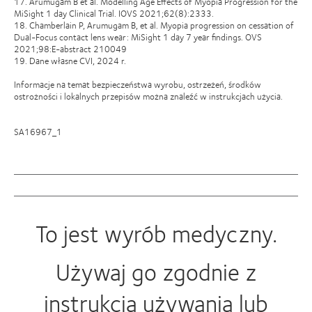
17. Arumugam B et al. Modelling Age Effects of Myopia Progression for the
MiSight 1 day Clinical Trial. IOVS 2021;62(8):2333.
18. Chamberlain P, Arumugam B, et al. Myopia progression on cessation of
Dual-Focus contact lens wear: MiSight 1 day 7 year findings. OVS
2021;98:E-abstract 210049
19. Dane własne CVI, 2024 r.
Informacje na temat bezpieczeństwa wyrobu, ostrzeżeń, środków
ostrożności i lokalnych przepisów można znaleźć w instrukcjach użycia.
SA16967_1
To jest wyrób medyczny.
Używaj go zgodnie z
instrukcją używania lub