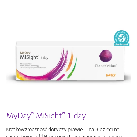
MyDay
MiSight
1 day
®
®
Krótkowzroczność dotyczy prawie 1 na 3 dzieci na
całym świecie.
Na jej powstanie wpływają czynniki
†4