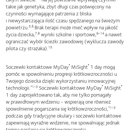
takie jak genetyka, zbyt długi czas poświęcony na
czynności wymagające patrzenia z bliska
i niewystarczająca ilość czasu spędzanego na świeżym
powietrzu.
Brak terapii może mieć wpływ na jakość
5,6
życia dziecka,
wyniki szkolne i sportowe,
a nawet
7,8
9-14
ograniczać wybór ścieżki zawodowej (wyklucza zawody
pilota czy strażaka).
15
Soczewki kontaktowe MyDay
MiSight
1 day mogą
®
®
pomóc w spowolnieniu progresji krótkowzroczności u
Twojego dziecka dzięki wykorzystaniu innowacyjnej
technologii.
Soczewki kontaktowe MyDay
MiSight
*1-3
®
®
1 day zaprojektowano tak, aby nie tylko pomagały
w prawidłowym widzeniu - wspierają one również
spowolnienie pogarszania się krótkowzroczności,
*1-3
podczas gdy tradycyjne okulary i soczewki kontaktowe
zapewniają wyraźne widzenie, nie spowalniając jednak
tempa nasilania się krótkowzroczności.