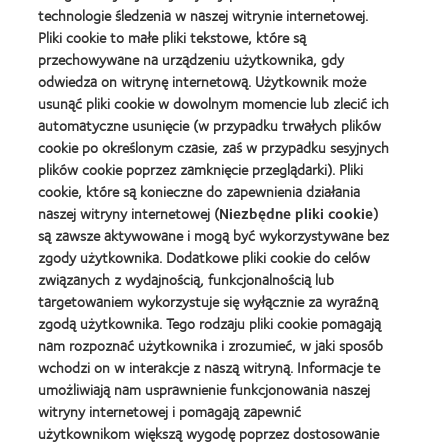
Learn
dla
the
technologie śledzenia w naszej witrynie internetowej.
Learn
more
najlepszego
Year
Pliki cookie to małe pliki tekstowe, które są
more
about
produktu
(2013)
about
przechowywane na urządzeniu użytkownika, gdy
Best
Silmo
2012
Companies
odwiedza on witrynę internetową. Użytkownik może
d'Or
REBRAND
for
(2013)
usunąć pliki cookie w dowolnym momencie lub zlecić ich
100®
Leaders
automatyczne usunięcie (w przypadku trwałych plików
Learn
Global
2010
Learn
more
cookie po określonym czasie, zaś w przypadku sesyjnych
Award
i
more
about
(2012)
2012
plików cookie poprzez zamknięcie przeglądarki). Pliki
about
Fundacja
(2012)
Lider
cookie, które są konieczne do zapewnienia działania
Anny
kontaktologii
naszej witryny internetowej (
Niezbędne pliki cookie
)
Dymnej
są zawsze aktywowane i mogą być wykorzystywane bez
Learn
zgody użytkownika. Dodatkowe pliki cookie do celów
more
związanych z wydajnością, funkcjonalnością lub
about
BCLA
targetowaniem wykorzystuje się wyłącznie za wyraźną
Industry
zgodą użytkownika. Tego rodzaju pliki cookie pomagają
Award
nam rozpoznać użytkownika i zrozumieć, w jaki sposób
wchodzi on w interakcje z naszą witryną. Informacje te
umożliwiają nam usprawnienie funkcjonowania naszej
witryny internetowej i pomagają zapewnić
Nasze Produkty
użytkownikom większą wygodę poprzez dostosowanie