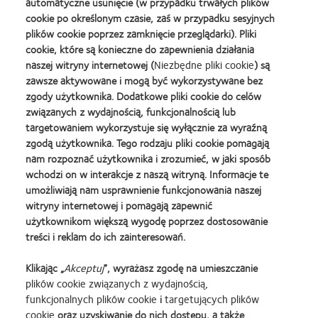
automatyczne usunięcie (w przypadku trwałych plików
cookie po określonym czasie, zaś w przypadku sesyjnych
plików cookie poprzez zamknięcie przeglądarki). Pliki
cookie, które są konieczne do zapewnienia działania
naszej witryny internetowej (
Niezbędne pliki cookie
) są
zawsze aktywowane i mogą być wykorzystywane bez
zgody użytkownika. Dodatkowe pliki cookie do celów
związanych z wydajnością, funkcjonalnością lub
targetowaniem wykorzystuje się wyłącznie za wyraźną
zgodą użytkownika. Tego rodzaju pliki cookie pomagają
To jest wyrób medyczny.
nam rozpoznać użytkownika i zrozumieć, w jaki sposób
wchodzi on w interakcje z naszą witryną. Informacje te
umożliwiają nam usprawnienie funkcjonowania naszej
Używaj go zgodnie z
witryny internetowej i pomagają zapewnić
użytkownikom większą wygodę poprzez dostosowanie
treści i reklam do ich zainteresowań.
instrukcją używania lub
Klikając „
Akceptuj
”, wyrażasz zgodę na umieszczanie
etykietą.
plików cookie związanych z wydajnością,
funkcjonalnych plików cookie
i
targetujących plików
cookie
oraz uzyskiwanie do nich dostępu, a także