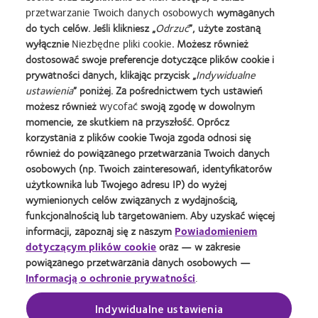
Prowadzący reklamę: CooperVision Poland Sp. z o.o. Producent:
przetwarzanie Twoich danych osobowych
wymaganych
CooperVision Manufacturing Ltd. Upoważniony przedstawiciel:
do tych celów. Jeśli klikniesz „
Odrzuć
”, użyte zostaną
CooperVision CL Kft.
wyłącznie
Niezbędne pliki cookie
. Możesz również
dostosować swoje preferencje dotyczące plików cookie i
prywatności danych, klikając przycisk „
Indywidualne
ustawienia
” poniżej. Za pośrednictwem tych ustawień
Learn
Learn
Learn
Learn
Learn
Learn
możesz również
wycofać
swoją zgodę w dowolnym
more
more
more
more
more
more
momencie, ze skutkiem na przyszłość. Oprócz
about
about
about
about
about
about
Learn
korzystania z plików cookie Twoja zgoda odnosi się
Soczewki
Contact
Best
2012
Lider
Fundacja
more
również do powiązanego przetwarzania Twoich danych
MyDay™
Lens
Companies
REBRAND
kontaktologii
Anny
about
-
Product
for
100®
Dymnej
osobowych (np. Twoich zainteresowań, identyfikatorów
BCLA
nagroda
of
Leaders
Global
użytkownika lub Twojego adresu IP) do wyżej
Industry
dla
the
2010
Award
Strona dla Specjalisty
Warunki korzystania z Serwisu
Award
wymienionych celów związanych z wydajnością,
najlepszego
Year
i
(2012)
Polityka prywatności
Kontakt
funkcjonalnością lub targetowaniem. Aby uzyskać więcej
produktu
(2013)
2012
informacji, zapoznaj się z naszym
Powiadomieniem
Regulamin pozostawiania
Zarządzaj preferencjami
Silmo
(2012)
komentarzy
dotyczącymi zgody
dotyczącym plików cookie
oraz — w zakresie
d'Or
powiązanego przetwarzania danych osobowych —
(2013)
Informacją o ochronie prywatności
.
Zaloguj
Indywidualne ustawienia