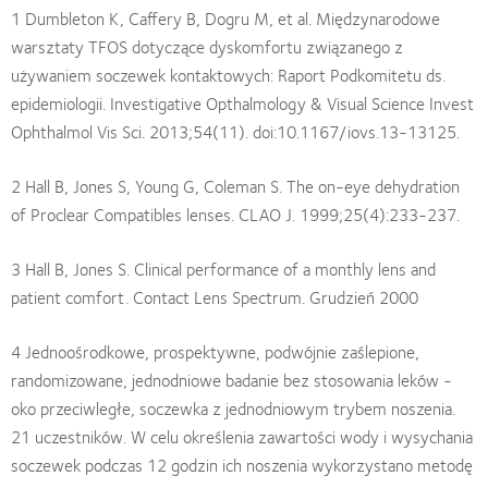
1 Dumbleton K, Caffery B, Dogru M, et al. Międzynarodowe
warsztaty TFOS dotyczące dyskomfortu związanego z
używaniem soczewek kontaktowych: Raport Podkomitetu ds.
epidemiologii. Investigative Opthalmology & Visual Science Invest
Ophthalmol Vis Sci. 2013;54(11). doi:10.1167/iovs.13-13125.
2 Hall B, Jones S, Young G, Coleman S. The on-eye dehydration
of Proclear Compatibles lenses. CLAO J. 1999;25(4):233-237.
3 Hall B, Jones S. Clinical performance of a monthly lens and
patient comfort. Contact Lens Spectrum. Grudzień 2000
4 Jednoośrodkowe, prospektywne, podwójnie zaślepione,
randomizowane, jednodniowe badanie bez stosowania leków -
oko przeciwległe, soczewka z jednodniowym trybem noszenia.
21 uczestników. W celu określenia zawartości wody i wysychania
soczewek podczas 12 godzin ich noszenia wykorzystano metodę