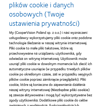
plików cookie i danych
osobowych (Twoje
Learn
Learn
more
more
ustawienia prywatności)
about
about
Soczewki
Contact
MyDay™
Lens
My (CooperVision Poland sp. z o.o.) i nasi wyznaczeni
-
Product
usługodawcy wykorzystujemy pliki cookie oraz podobne
nagroda
of
Learn
dla
the
technologie śledzenia w naszej witrynie internetowej.
Learn
more
najlepszego
Year
Pliki cookie to małe pliki tekstowe, które są
more
about
produktu
(2013)
about
przechowywane na urządzeniu użytkownika, gdy
Best
Silmo
2012
Companies
odwiedza on witrynę internetową. Użytkownik może
d'Or
REBRAND
for
(2013)
usunąć pliki cookie w dowolnym momencie lub zlecić ich
100®
Leaders
automatyczne usunięcie (w przypadku trwałych plików
Learn
Global
2010
Learn
more
cookie po określonym czasie, zaś w przypadku sesyjnych
Award
i
more
about
(2012)
2012
plików cookie poprzez zamknięcie przeglądarki). Pliki
about
Fundacja
(2012)
Lider
cookie, które są konieczne do zapewnienia działania
Anny
kontaktologii
naszej witryny internetowej (
Niezbędne pliki cookie
)
Dymnej
są zawsze aktywowane i mogą być wykorzystywane bez
Learn
zgody użytkownika. Dodatkowe pliki cookie do celów
more
związanych z wydajnością, funkcjonalnością lub
about