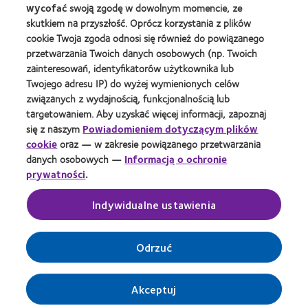
wycofać
swoją zgodę w dowolnym momencie, ze
O Nas
skutkiem na przyszłość. Oprócz korzystania z plików
Kariera
cookie Twoja zgoda odnosi się również do powiązanego
Wiadomości globalne
przetwarzania Twoich danych osobowych (np. Twoich
zainteresowań, identyfikatorów użytkownika lub
Kontakt
Twojego adresu IP) do wyżej wymienionych celów
związanych z wydajnością, funkcjonalnością lub
Prawny
targetowaniem. Aby uzyskać więcej informacji, zapoznaj
się z naszym
Powiadomieniem dotyczącym plików
Polityka prywatności
cookie
oraz — w zakresie powiązanego przetwarzania
Informacja o plikach cookie
danych osobowych —
Informacją o ochronie
prywatności
.
Warunki korzystania z Serwisu
Regulamin pozostawiania komentarzy
Indywidualne ustawienia
Zarządzaj preferencjami dotyczącymi zgody
Odrzuć
Akceptuj
© 2026
CooperVision
|
Spółka grupy
CooperCompanies