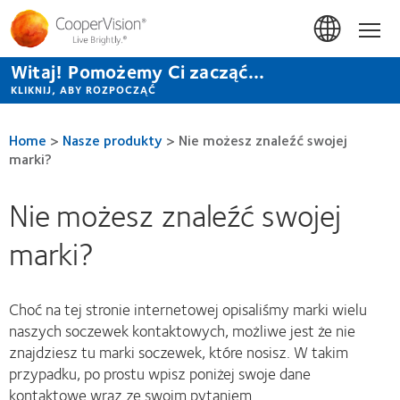
Przejdź
do
Hom
treści
Witaj! Pomożemy Ci zacząć...
KLIKNIJ, ABY ROZPOCZĄĆ
Home
>
Nasze produkty
>
Nie możesz znaleźć swojej
marki?
Nie możesz znaleźć swojej
marki?
Choć na tej stronie internetowej opisaliśmy marki wielu
naszych soczewek kontaktowych, możliwe jest że nie
znajdziesz tu marki soczewek, które nosisz. W takim
przypadku, po prostu wpisz poniżej swoje dane
kontaktowe wraz ze swoim pytaniem.