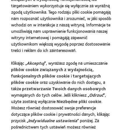
BCLA
targetowaniem wykorzystuje się wyłącznie za wyraźną
Industry
zgodą użytkownika. Tego rodzaju pliki cookie pomagają
Award
nam rozpoznać użytkownika i zrozumieć, w jaki sposób
wchodzi on w interakcje z naszą witryną. Informacje te
umożliwiają nam usprawnienie funkcjonowania naszej
witryny internetowej i pomagają zapewnić
Nasze Produkty
użytkownikom większą wygodę poprzez dostosowanie
treści i reklam do ich zainteresowań.
Znajdź soczewki dla siebie
Technologia soczewek kontaktowych
Klikając „
Akceptuj
”, wyrażasz zgodę na umieszczanie
plików cookie związanych z wydajnością,
funkcjonalnych plików cookie
i
targetujących
Znajdz Specjaliste
plików cookie
oraz uzyskiwanie do nich dostępu, a
także
przetwarzanie Twoich danych osobowych
Soczewki kontaktowe i wzrok
wymaganych do tych celów. Jeśli klikniesz „
Odrzuć
”,
Nowy użytkownik
użyte zostaną wyłącznie
Niezbędne pliki cookie
.
Możesz również dostosować swoje preferencje
Doświadczony użytkownik
dotyczące plików cookie i prywatności danych, klikając
Blog
przycisk „
Indywidualne ustawienia
” poniżej. Za
pośrednictwem tych ustawień możesz również