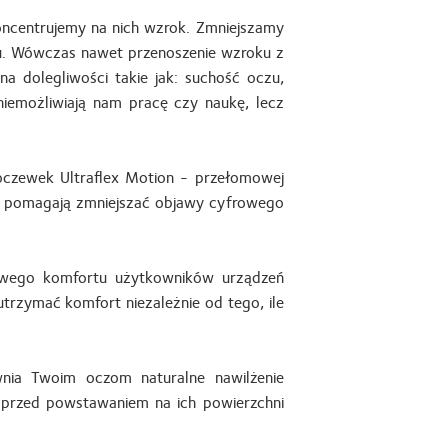
koncentrujemy na nich wzrok. Zmniejszamy
ciu. Wówczas nawet przenoszenie wzroku z
a dolegliwości takie jak: suchość oczu,
uniemożliwiają nam pracę czy naukę, lecz
oczewek Ultraflex Motion - przełomowej
óre pomagają zmniejszać objawy cyfrowego
kowego komfortu użytkowników urządzeń
trzymać komfort niezależnie od tego, ile
nia Twoim oczom naturalne nawilżenie
e przed powstawaniem na ich powierzchni