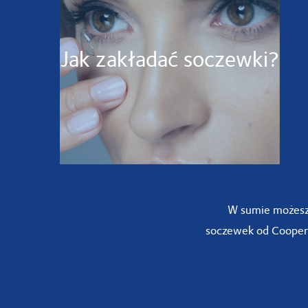
Jak zakładać soczewki?
W sumie możesz
soczewek od CooperV