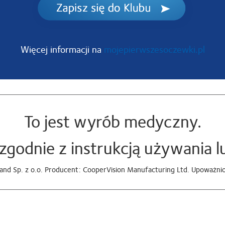
Więcej informacji na
mojepierwszesoczewki.pl
To jest wyrób medyczny.
zgodnie z instrukcją używania lu
nd Sp. z o.o. Producent: CooperVision Manufacturing Ltd. Upoważnion