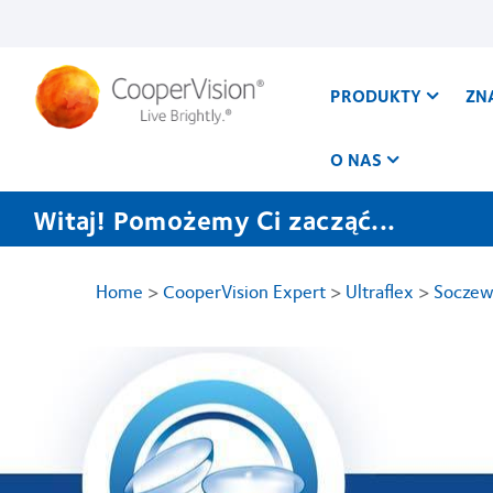
Przejdź
do
treści
PRODUKTY
ZN
O NAS
Witaj! Pomożemy Ci zacząć...
Home
>
CooperVision Expert
>
Ultraflex
>
Soczewk