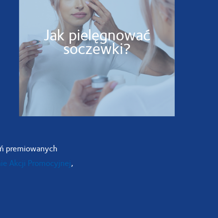
Jak pielęgnować
soczewki?
ań premiowanych
ie Akcji Promocyjnej
,