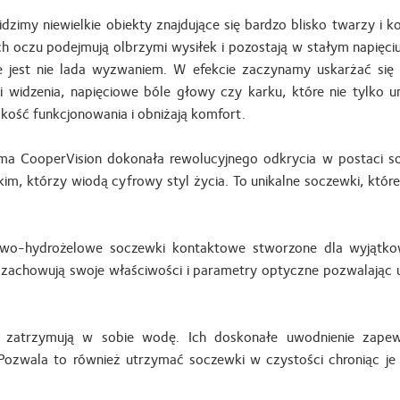
dzimy niewielkie obiekty znajdujące się bardzo blisko twarzy i 
ch oczu podejmują olbrzymi wysiłek i pozostają w stałym napię
e jest nie lada wyzwaniem. W efekcie zaczynamy uskarżać się n
ci widzenia, napięciowe bóle głowy czy karku, które nie tylko 
akość funkcjonowania i obniżają komfort.
rma CooperVision dokonała rewolucyjnego odkrycia w postaci s
im, którzy wiodą cyfrowy styl życia. To unikalne soczewki, kt
konowo-hydrożelowe soczewki kontaktowe stworzone dla wyjąt
zachowują swoje właściwości i parametry optyczne pozwalając u
n zatrzymują w sobie wodę. Ich doskonałe uwodnienie zapew
 Pozwala to również utrzymać soczewki w czystości chroniąc j