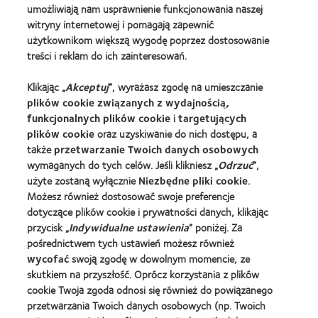
umożliwiają nam usprawnienie funkcjonowania naszej
witryny internetowej i pomagają zapewnić
Nasze Produkty
użytkownikom większą wygodę poprzez dostosowanie
treści i reklam do ich zainteresowań.
Znajdź soczewki dla siebie
Technologia soczewek kontaktowych
Klikając „
Akceptuj
”, wyrażasz zgodę na umieszczanie
plików cookie związanych z wydajnością,
funkcjonalnych plików cookie
i
targetujących
Znajdz Specjaliste
plików cookie
oraz uzyskiwanie do nich dostępu, a
także
przetwarzanie Twoich danych osobowych
Soczewki kontaktowe i wzrok
wymaganych do tych celów. Jeśli klikniesz „
Odrzuć
”,
Nowy użytkownik
użyte zostaną wyłącznie
Niezbędne pliki cookie
.
Możesz również dostosować swoje preferencje
Doświadczony użytkownik
dotyczące plików cookie i prywatności danych, klikając
Blog
przycisk „
Indywidualne ustawienia
” poniżej. Za
pośrednictwem tych ustawień możesz również
wycofać
swoją zgodę w dowolnym momencie, ze
O Nas
skutkiem na przyszłość. Oprócz korzystania z plików
Kariera
cookie Twoja zgoda odnosi się również do powiązanego
Wiadomości globalne
przetwarzania Twoich danych osobowych (np. Twoich