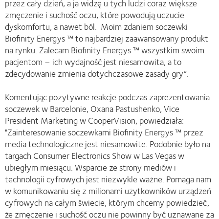
przez cały dzień, a ja widzę u tych ludzi coraz większe
zmęczenie i suchość oczu, które powodują uczucie
dyskomfortu, a nawet ból. Moim zdaniem soczewki
Biofinity Energys ™ to najbardziej zaawansowany produkt
na rynku. Zalecam Biofinity Energys ™ wszystkim swoim
pacjentom – ich wydajność jest niesamowita, a to
zdecydowanie zmienia dotychczasowe zasady gry”.
Komentując pozytywne reakcje podczas zaprezentowania
soczewek w Barcelonie, Oxana Pastushenko, Vice
President Marketing w CooperVision, powiedziała:
"Zainteresowanie soczewkami Biofinity Energys ™ przez
media technologiczne jest niesamowite. Podobnie było na
targach Consumer Electronics Show w Las Vegas w
ubiegłym miesiącu. Wsparcie ze strony mediów i
technologii cyfrowych jest niezwykle ważne. Pomaga nam
w komunikowaniu się z milionami użytkowników urządzeń
cyfrowych na całym świecie, którym chcemy powiedzieć,
że zmęczenie i suchość oczu nie powinny być uznawane za