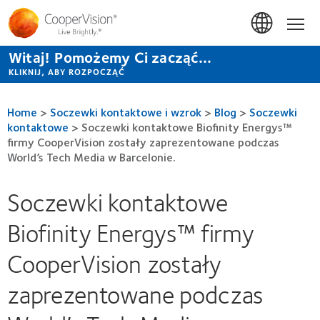
Przejdź
do
Hom
treści
Witaj! Pomożemy Ci zacząć...
KLIKNIJ, ABY ROZPOCZĄĆ
Home
>
Soczewki kontaktowe i wzrok
>
Blog
>
Soczewki
kontaktowe
>
Soczewki kontaktowe Biofinity Energys™
firmy CooperVision zostały zaprezentowane podczas
World’s Tech Media w Barcelonie.
Soczewki kontaktowe
Biofinity Energys™ firmy
CooperVision zostały
zaprezentowane podczas