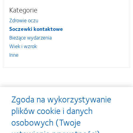
Kategorie
Zdrowie oczu
Soczewki kontaktowe
Bieżące wydarzenia
Wiek i wzrok
Inne
Nagrody
Zgoda na wykorzystywanie
plików cookie i danych
osobowych (Twoje
Learn
Learn
more
more
about
about