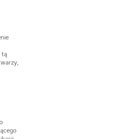
enie
 tą
twarzy,
go
zącego
kacji,