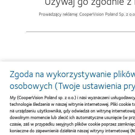
Używaj go zgodnie z i
Prowadzący reklamę: CooperVision Poland Sp. z o.
Zgoda na wykorzystywanie plików
Learn
Learn
osobowych (Twoje ustawienia pr
more
more
about
about
Soczewki
Contact
My (CooperVision Poland sp. z o.o.) i nasi wyznaczeni usługodawc
MyDay™
Lens
technologie śledzenia w naszej witrynie internetowej. Pliki cookie
-
Product
na urządzeniu użytkownika, gdy odwiedza on witrynę internetową
nagroda
of
dowolnym momencie lub zlecić ich automatyczne usunięcie (w prz
dla
the
czasie, zaś w przypadku sesyjnych plików cookie poprzez zamknięcie 
najlepszego
Year
produktu
(2013)
konieczne do zapewnienia działania naszej witryny internetowej (
N