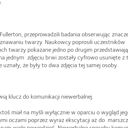
.
 Fullerton, przeprowadzili badania obserwując znacz
poznawaniu twarzy. Naukowcy poprosili uczestników
wóch twarzy pokazane jedno po drugim przedstawiają
a jednym zdjęciu brwi zostały cyfrowo usunięte z 
e uznały, że były to dwa zdjęcia tej samej osoby.
wią klucz do komunikacji niewerbalnej.
ktoś miał na myśli wyłącznie w oparciu o wygląd je
tymi oczami poprzez wyraz ekscytacji aż do marszc
ą nam wiele powiedzieć. Niewerbalne sposoby komuni