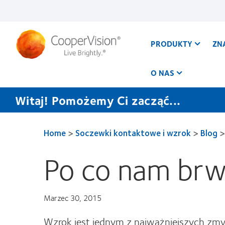
Przejdź
do
treści
PRODUKTY
ZN
O NAS
Witaj! Pomożemy Ci zacząć...
Home
>
Soczewki kontaktowe i wzrok
>
Blog
>
Po co nam brw
Marzec 30, 2015
Wzrok jest jednym z najważniejszych zmys