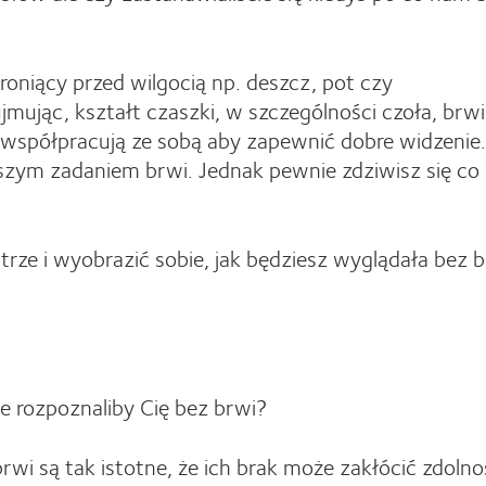
hroniący przed wilgocią np. deszcz, pot czy
mując, kształt czaszki, w szczególności czoła, brwi
y współpracują ze sobą aby zapewnić dobre widzenie.
szym zadaniem brwi. Jednak pewnie zdziwisz się co 
trze i wyobrazić sobie, jak będziesz wyglądała bez b
le rozpoznaliby Cię bez brwi?
wi są tak istotne, że ich brak może zakłócić zdolno