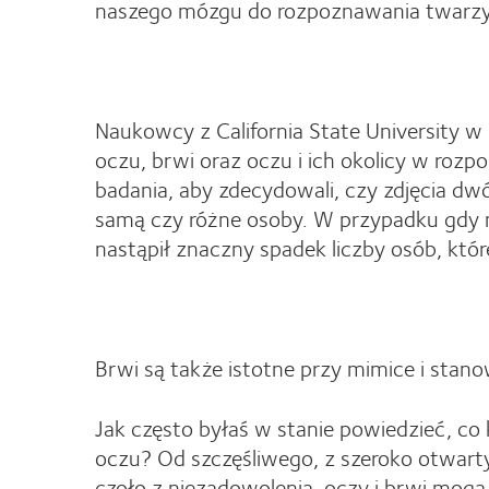
naszego mózgu do rozpoznawania twarzy
Naukowcy z California State University w
oczu, brwi oraz oczu i ich okolicy w roz
badania, aby zdecydowali, czy zdjęcia d
samą czy różne osoby. W przypadku gdy n
nastąpił znaczny spadek liczby osób, któr
Brwi są także istotne przy mimice i stano
Jak często byłaś w stanie powiedzieć, co 
oczu? Od szczęśliwego, z szeroko otwar
czoło z niezadowolenia, oczy i brwi mog