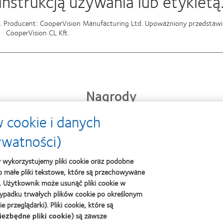
nstrukcją używania lub etykietą
o. Producent: CooperVision Manufacturing Ltd. Upoważniony przedstawic
CooperVision CL Kft.
Nagrody
 cookie i danych
Learn
ywatności)
Learn
Learn
more
more
more
about
about
about
Best
y wykorzystujemy pliki cookie oraz podobne
Lider
2012
Companies
 to małe pliki tekstowe, które są przechowywane
kontaktol
REBRAND
for
. Użytkownik może usunąć pliki cookie w
100®
Leaders
ypadku trwałych plików cookie po określonym
Global
2010
przeglądarki). Pliki cookie, które są
Award
i
(2012)
2012
iezbędne pliki cookie
) są zawsze