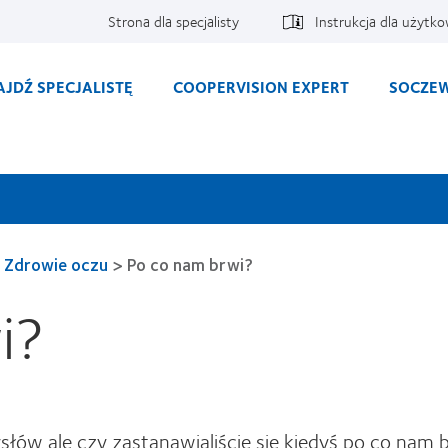
Strona dla specjalisty
Instrukcja dla użytk
AJDŹ SPECJALISTĘ
COOPERVISION EXPERT
SOCZEW
Zdrowie oczu
>
Po co nam brwi?
i?
łów ale czy zastanawialiście się kiedyś po co nam 