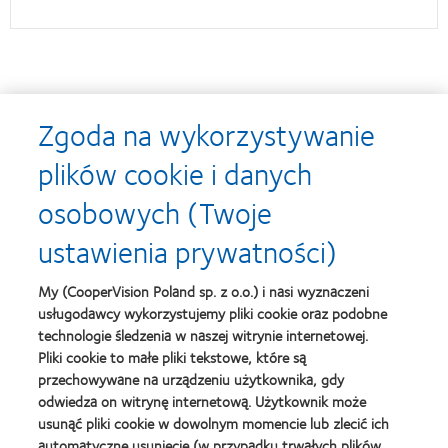
Nagrody
Zgoda na wykorzystywanie
plików cookie i danych
osobowych (Twoje
Learn
Learn
more
more
ustawienia prywatności)
about
about
Soczewki
Contact
MyDay™
Lens
My (CooperVision Poland sp. z o.o.) i nasi wyznaczeni
-
Product
usługodawcy wykorzystujemy pliki cookie oraz podobne
nagroda
of
Learn
dla
the
technologie śledzenia w naszej witrynie internetowej.
Learn
more
najlepszego
Year
Pliki cookie to małe pliki tekstowe, które są
more
about
produktu
(2013)
about
przechowywane na urządzeniu użytkownika, gdy
Best
Silmo
2012
Companies
odwiedza on witrynę internetową. Użytkownik może
d'Or
REBRAND
for
(2013)
usunąć pliki cookie w dowolnym momencie lub zlecić ich
100®
Leaders
automatyczne usunięcie (w przypadku trwałych plików
Learn