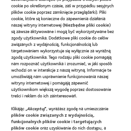
Global
2010
Learn
more
cookie po określonym czasie, zaś w przypadku sesyjnych
Award
i
more
about
(2012)
2012
plików cookie poprzez zamknięcie przeglądarki). Pliki
about
Fundacja
(2012)
Lider
cookie, które są konieczne do zapewnienia działania
Anny
kontaktologii
naszej witryny internetowej (
Niezbędne pliki cookie
)
Dymnej
są zawsze aktywowane i mogą być wykorzystywane bez
Learn
zgody użytkownika. Dodatkowe pliki cookie do celów
more
związanych z wydajnością, funkcjonalnością lub
about
BCLA
targetowaniem wykorzystuje się wyłącznie za wyraźną
Industry
zgodą użytkownika. Tego rodzaju pliki cookie pomagają
Award
nam rozpoznać użytkownika i zrozumieć, w jaki sposób
wchodzi on w interakcje z naszą witryną. Informacje te
umożliwiają nam usprawnienie funkcjonowania naszej
witryny internetowej i pomagają zapewnić
Nasze Produkty
użytkownikom większą wygodę poprzez dostosowanie
treści i reklam do ich zainteresowań.
Znajdź soczewki dla siebie
Technologia soczewek kontaktowych
Klikając „
Akceptuj
”, wyrażasz zgodę na umieszczanie
plików cookie związanych z wydajnością,
funkcjonalnych plików cookie
i
targetujących
Znajdz Specjaliste
plików cookie
oraz uzyskiwanie do nich dostępu, a