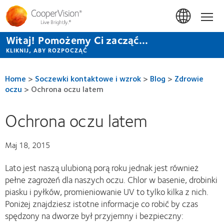
Przejdź
do
Hom
treści
Witaj! Pomożemy Ci zacząć...
KLIKNIJ, ABY ROZPOCZĄĆ
Home
>
Soczewki kontaktowe i wzrok
>
Blog
>
Zdrowie
oczu
>
Ochrona oczu latem
Ochrona oczu latem
Maj 18, 2015
Lato jest naszą ulubioną porą roku jednak jest również
pełne zagrożeń dla naszych oczu. Chlor w basenie, drobinki
piasku i pyłków, promieniowanie UV to tylko kilka z nich.
Poniżej znajdziesz istotne informacje co robić by czas
spędzony na dworze był przyjemny i bezpieczny: