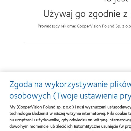
Używaj go zgodnie z i
Prowadzący reklamę: CooperVision Poland Sp. z o.
Zgoda na wykorzystywanie plików
Learn
Learn
osobowych (Twoje ustawienia pr
more
more
about
about
Soczewki
Contact
My (CooperVision Poland sp. z o.o.) i nasi wyznaczeni usługodawc
MyDay™
Lens
technologie śledzenia w naszej witrynie internetowej. Pliki cookie
-
Product
na urządzeniu użytkownika, gdy odwiedza on witrynę internetową
nagroda
of
dowolnym momencie lub zlecić ich automatyczne usunięcie (w prz
dla
the