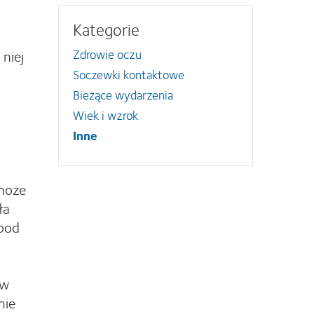
Kategorie
niej
Zdrowie oczu
Soczewki kontaktowe
Bieżące wydarzenia
Wiek i wzrok
Inne
może
ła
 pod
 w
nie