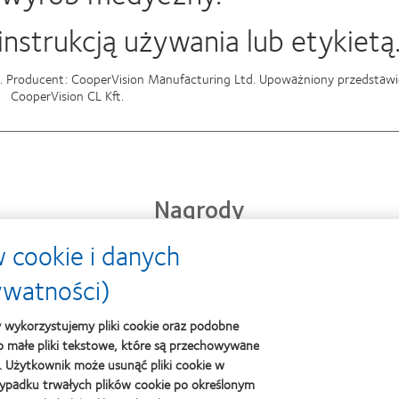
nstrukcją używania lub etykietą
o. Producent: CooperVision Manufacturing Ltd. Upoważniony przedstawic
CooperVision CL Kft.
Nagrody
 cookie i danych
Learn
ywatności)
Learn
Learn
more
more
more
about
about
about
Best
y wykorzystujemy pliki cookie oraz podobne
Lider
2012
Companies
 to małe pliki tekstowe, które są przechowywane
kontaktol
REBRAND
for
. Użytkownik może usunąć pliki cookie w
100®
Leaders
ypadku trwałych plików cookie po określonym
Global
2010