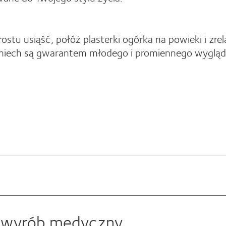
stu usiąść, połóż plasterki ogórka na powieki i zrel
uśmiech są gwarantem młodego i promiennego wyglą
t wyrób medyczny.