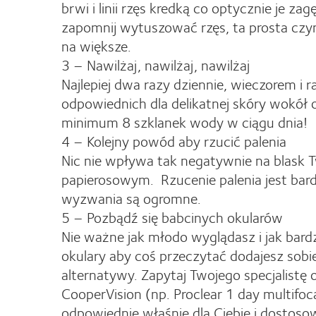
brwi i linii rzęs kredką co optycznie je za
zapomnij wytuszować rzęs, ta prosta czyn
na większe.
3 – Nawilżaj, nawilżaj, nawilżaj
Najlepiej dwa razy dziennie, wieczorem i 
odpowiednich dla delikatnej skóry wokół o
minimum 8 szklanek wody w ciągu dnia!
4 – Kolejny powód aby rzucić palenia
Nic nie wpływa tak negatywnie na blask T
papierosowym. Rzucenie palenia jest bardz
wyzwania są ogromne.
5 – Pozbądź się babcinych okularów
Nie ważne jak młodo wyglądasz i jak bar
okulary aby coś przeczytać dodajesz sobi
alternatywy. Zapytaj Twojego specjalistę
CooperVision (np. Proclear 1 day multifoca
odpowiednie właśnie dla Ciebie i dostoso