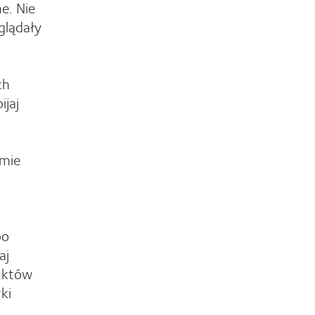
e. Nie
glądały
ch
ijaj
ymie
po
aj
duktów
ki