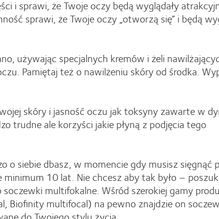
gęści i sprawi, że Twoje oczy będą wyglądały atrakcyjn
ność sprawi, że Twoje oczy „otworzą się” i będą wy
rano, używając specjalnych kremów i żeli nawilżający
czu. Pamiętaj też o nawilżeniu skóry od środka. Wyp
wojej skóry i jasność oczu jak toksyny zawarte w d
o trudne ale korzyści jakie płyną z podjęcia tego
dzo o siebie dbasz, w momencie gdy musisz sięgnąć 
e minimum 10 lat. Nie chcesz aby tak było – poszuk
 o soczewki multifokalne. Wśród szerokiej gamy pro
l, Biofinity multifocal) na pewno znajdzie on soczew
wane do Twojego stylu życia.