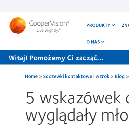
Przejdź
do
treści
PRODUKTY
ZN
O NAS
Witaj! Pomożemy Ci zacząć...
Home
>
Soczewki kontaktowe i wzrok
>
Blog
>
5 wskazówek c
wyglądały mł