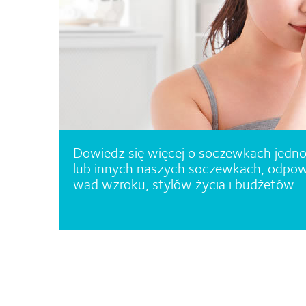
Dowiedz się więcej o soczewkach jedno
lub innych naszych soczewkach, odpowi
wad wzroku, stylów życia i budżetów.