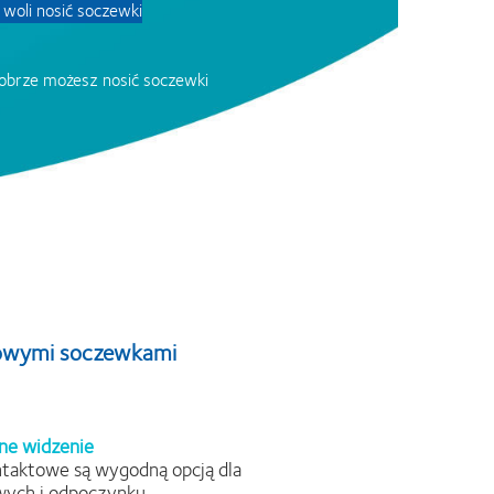
woli nosić soczewki
 dobrze możesz nosić soczewki
niowymi soczewkami
ne widzenie
taktowe są wygodną opcją dla
wych i odpoczynku.