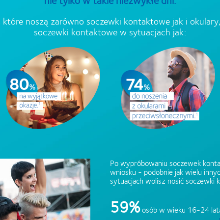
które noszą zarówno soczewki kontaktowe jak i okulary,
soczewki kontaktowe w sytuacjach jak:
Po wypróbowaniu soczewek konta
wniosku - podobnie jak wielu inny
sytuacjach wolisz nosić soczewki 
59%
osób w wieku 16-24 lat