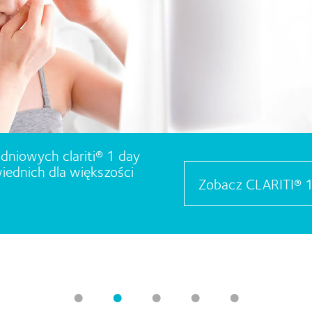
dniowych clariti® 1 day
ednich dla większości
Zobacz CLARITI® 
•
•
•
•
•