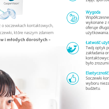
Wygoda
Współczesne
wykonane z m
sz o soczewkach kontaktowych,
oferuje dług
soczewki, które naszym zdaniem
użytkowania.
ków i młodych dorosłych -
Łatwość uży
Twój optyk p
zakładania o
kontaktowych
było zrozumi
Elastyczność
Soczewki kon
wyboru nieza
budżetu.