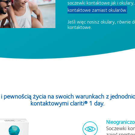
soczewki kontaktowe jak i okulary,
kontaktowe zamiast okularów.
Jeśli więc nosisz okulary, równie
kontaktowe.
 i pewnością życia na swoich warunkach z jednod
kontaktowymi clariti® 1 day.
Nieograniczo
Soczewki kon
zajęć sporto