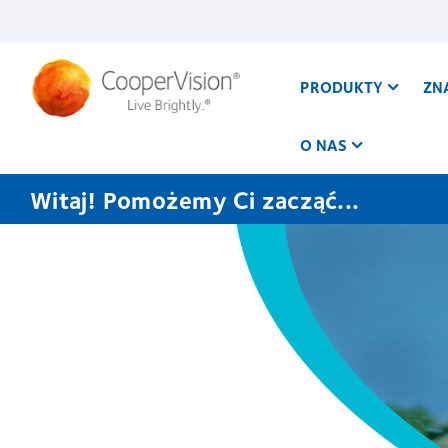
Przejdź
do
treści
PRODUKTY
ZN
O NAS
Witaj! Pomożemy Ci zacząć...