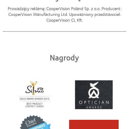
Prowadzący reklamę: CooperVision Poland Sp. z o.o. Producent:
CooperVision Manufacturing Ltd. Upoważniony przedstawiciel:
CooperVision CL Kft.
Nagrody
Learn
Learn
more
more
about
about
Soczewki
Contact
MyDay™
Lens
-
Product
nagroda
of
Learn
dla
the
Learn
more
najlepszego
Year
more
about