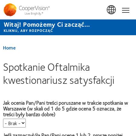
Przejdź
do
Hom
treści
Witaj! Pomożemy Ci zacząć...
KLIKNIJ, ABY ROZPOCZĄĆ
Home
Spotkanie Oftalmika
kwestionariusz satysfakcji
Jak ocenia Pan/Pani treści poruszane w trakcie spotkania w
Warszawie (w skali od 1 do 5 gdzie ocena 5 oznacza, że
treści były bardzo dobre)
Jeśli zaznaczył/ła Pan/Pani ocenę 1 lub 2, proszę poniżej