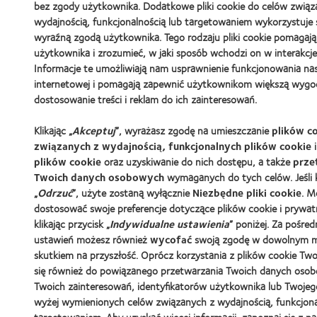
bez zgody użytkownika. Dodatkowe pliki cookie do celów związ
wydajnością, funkcjonalnością lub targetowaniem wykorzystuje s
wyraźną zgodą użytkownika. Tego rodzaju pliki cookie pomagaj
użytkownika i zrozumieć, w jaki sposób wchodzi on w interakcje
Informacje te umożliwiają nam usprawnienie funkcjonowania nas
internetowej i pomagają zapewnić użytkownikom większą wygo
dostosowanie treści i reklam do ich zainteresowań.
Klikając „
Akceptuj
”, wyrażasz zgodę na umieszczanie
plików c
związanych z wydajnością, funkcjonalnych plików cookie
plików cookie
oraz uzyskiwanie do nich dostępu, a także
prze
Twoich danych osobowych
wymaganych do tych celów. Jeśli k
„
Odrzuć
”, użyte zostaną wyłącznie
Niezbędne pliki cookie
. M
dostosować swoje preferencje dotyczące plików cookie i prywat
klikając przycisk „
Indywidualne ustawienia
” poniżej. Za pośre
ustawień możesz również
wycofać
swoją zgodę w dowolnym m
skutkiem na przyszłość. Oprócz korzystania z plików cookie Tw
się również do powiązanego przetwarzania Twoich danych osob
Twoich zainteresowań, identyfikatorów użytkownika lub Twojego
wyżej wymienionych celów związanych z wydajnością, funkcjona