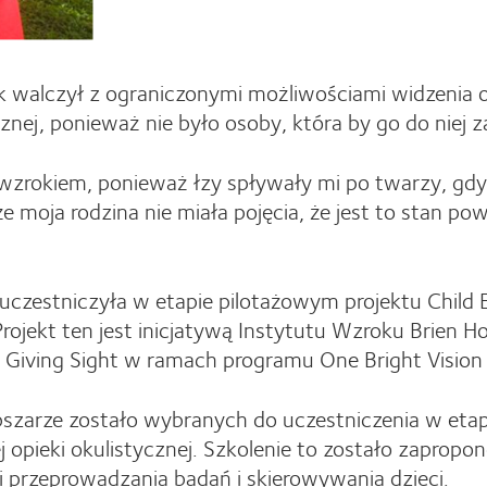
ek walczył z ograniczonymi możliwościami widzenia o
cznej, ponieważ nie było osoby, która by go do niej z
 wzrokiem, ponieważ łzy spływały mi po twarzy, gdy 
e moja rodzina nie miała pojęcia, że jest to stan pow
 uczestniczyła w etapie pilotażowym projektu Child 
jekt ten jest inicjatywą Instytutu Wzroku Brien Hol
 Giving Sight w ramach programu One Bright Vision 
obszarze zostało wybranych do uczestniczenia w eta
 opieki okulistycznej. Szkolenie to zostało zaprop
i przeprowadzania badań i skierowywania dzieci.