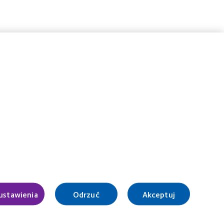
Learn
more
Learn
about
more
Fundacja
about
Anny
BCLA
ogii
Dymnej
Industry
Award
Prawny
Polityka prywatności
ustawienia
Odrzuć
Akceptuj
Informacja o plikach cookie
Warunki korzystania z Serwisu