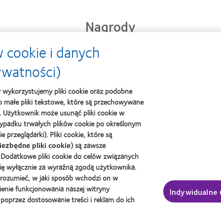
Nagrody
 cookie i danych
Learn
ywatności)
Learn
Learn
more
more
more
about
about
about
y wykorzystujemy pliki cookie oraz podobne
Best
Lider
2012
Companies
 to małe pliki tekstowe, które są przechowywane
kontaktol
REBRAND
for
. Użytkownik może usunąć pliki cookie w
100®
Leaders
ypadku trwałych plików cookie po określonym
Global
2010
przeglądarki). Pliki cookie, które są
Award
i
(2012)
2012
iezbędne pliki cookie
) są zawsze
(2012)
Dodatkowe pliki cookie do celów związanych
się wyłącznie za wyraźną zgodą użytkownika.
 kontaktowe i wzrok
O Nas
zrozumieć, w jaki sposób wchodzi on w
ienie funkcjonowania naszej witryny
ytkownik
Kariera
Indywidualne 
oprzez dostosowanie treści i reklam do ich
zony użytkownik
Wiadomości globalne
Kontakt