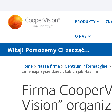
Przejdź
do
treści
PRODUKTY
ZN
O NAS
Witaj! Pomożemy Ci zacząć...
Home
>
Nasza firma
>
Centrum informacyjne
>
zmieniają życie dzieci, takich jak Hashim
Firma CooperVi
Vision” organi