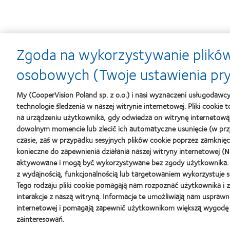
Zgoda na wykorzystywanie plików
Learn
Learn
osobowych (Twoje ustawienia pr
more
more
about
about
My (CooperVision Poland sp. z o.o.) i nasi wyznaczeni usługodawc
Soczewki
Contact
MyDay™
Lens
technologie śledzenia w naszej witrynie internetowej. Pliki cookie
-
Product
na urządzeniu użytkownika, gdy odwiedza on witrynę internetową
nagroda
of
dowolnym momencie lub zlecić ich automatyczne usunięcie (w prz
dla
the
czasie, zaś w przypadku sesyjnych plików cookie poprzez zamknięcie 
najlepszego
Year
produktu
(2013)
konieczne do zapewnienia działania naszej witryny internetowej (
N
Silmo
aktywowane i mogą być wykorzystywane bez zgody użytkownika. 
d'Or
z wydajnością, funkcjonalnością lub targetowaniem wykorzystuje 
(2013)
Nasze Produkty
Soczewki
Tego rodzaju pliki cookie pomagają nam rozpoznać użytkownika i 
interakcje z naszą witryną. Informacje te umożliwiają nam usprawn
Znajdź soczewki dla siebie
Nowy uż
internetowej i pomagają zapewnić użytkownikom większą wygodę p
Technologia soczewek kontaktowych
Doświadc
zainteresowań.
Blog