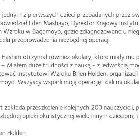
 jednym z pierwszych dzieci przebadanych przez swo
 powiedział Eden Mashayo, Dyrektor Krajowy Instytu
m Wzroku w Bagamoyo, gdzie zdiagnozowano u niego
 celu przeprowadzenia niezbędnej operacji.
Hashim otrzymał również okulary, które miały mu p
 – Miałem duże trudności z nauką - z ledwością mo
kować Instytutowi Wzroku Brien Holden, organizacji 
o. Wszyscy wsparli moją operację i dali mi okulary
kt zakłada przeszkolenie kolejnych 200 nauczycieli
będnej opieki okulistycznej wielu innym dzieciom, 
ien Holden