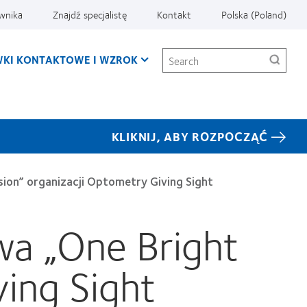
ownika
Znajdź specjalistę
Kontakt
Polska (Poland)
Search
KI KONTAKTOWE I WZROK
KLIKNIJ, ABY ROZPOCZĄĆ
sion” organizacji Optometry Giving Sight
wa „One Bright
ving Sight